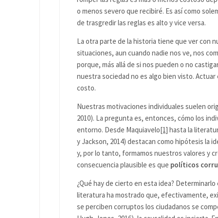
o menos severo que recibiré. Es así como so
de trasgredir las reglas es alto y vice versa.
La otra parte de la historia tiene que ver con 
situaciones, aun cuando nadie nos ve, nos co
porque, más allá de si nos pueden o no castig
nuestra sociedad no es algo bien visto. Actuar
costo.
Nuestras motivaciones individuales suelen origi
2010). La pregunta es, entonces, cómo los ind
entorno. Desde Maquiavelo
[1]
hasta la literatu
y Jackson, 2014) destacan como hipótesis la id
y, por lo tanto, formamos nuestros valores y c
consecuencia plausible es que
políticos corr
¿Qué hay de cierto en esta idea? Determinarlo e
literatura ha mostrado que, efectivamente, exi
se perciben corruptos los ciudadanos se comp