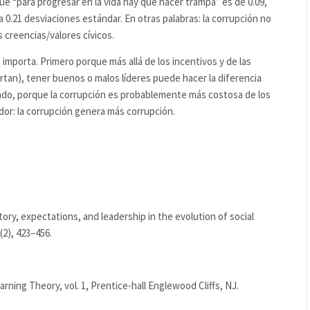
ue “para progresar en la vida hay que hacer trampa” es de 0.09,
 0.21 desviaciones estándar. En otras palabras: la corrupción no
 creencias/valores cívicos.
importa. Primero porque más allá de los incentivos y de las
tan), tener buenos o malos líderes puede hacer la diferencia
do, porque la corrupción es probablemente más costosa de los
or: la corrupción genera más corrupción.
ory, expectations, and leadership in the evolution of social
2), 423–456.
arning Theory, vol. 1, Prentice-hall Englewood Cliffs, NJ.