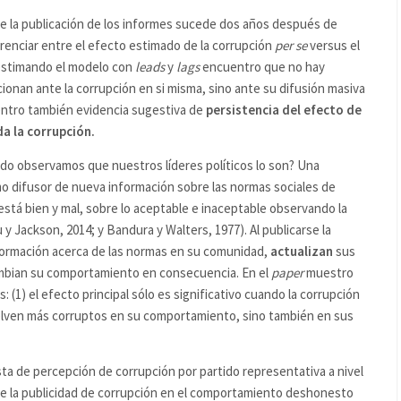
ue la publicación de los informes sucede dos años después de
renciar entre el efecto estimado de la corrupción
per se
versus el
-estimando el modelo con
leads
y
lags
encuentro que no hay
cionan ante la corrupción en si misma, sino ante su difusión masiva
ntro también evidencia sugestiva de
persistencia del efecto de
da la corrupción.
o observamos que nuestros líderes políticos lo son? Una
omo difusor de nueva información sobre las normas sociales de
tá bien y mal, sobre lo aceptable e inaceptable observando la
 y Jackson, 2014; y Bandura y Walters, 1977). Al publicarse la
ormación acerca de las normas en su comunidad,
actualizan
sus
cambian su comportamiento en consecuencia. En el
paper
muestro
 (1) el efecto principal sólo es significativo cuando la corrupción
vuelven más corruptos en su comportamiento, sino también en sus
esta de percepción de corrupción por partido representativa a nivel
de la publicidad de corrupción en el comportamiento deshonesto