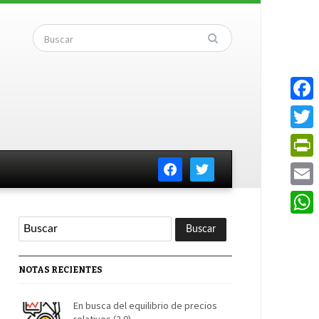
Faceb
Twitte
facebook
twitter
PrintF
Email
Whats
NOTAS RECIENTES
En busca del equilibrio de precios