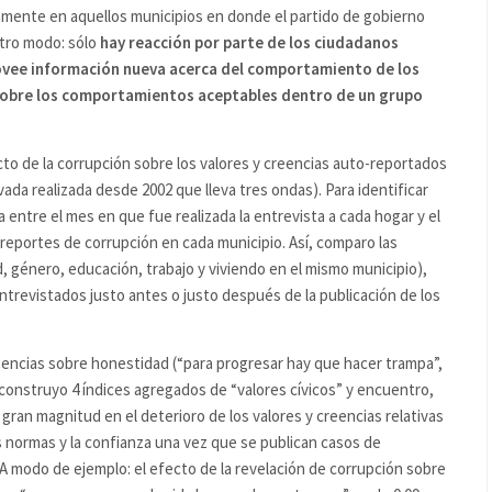
mente en aquellos municipios en donde el partido de gobierno
otro modo: sólo
hay reacción por parte de los ciudadanos
rovee información nueva acerca del comportamiento de los
 sobre los comportamientos aceptables dentro de un grupo
to de la corrupción sobre los valores y creencias auto-reportados
ada realizada desde 2002 que lleva tres ondas). Para identificar
 entre el mes en que fue realizada la entrevista a cada hogar y el
reportes de corrupción en cada municipio. Así, comparo las
, género, educación, trabajo y viviendo en el mismo municipio),
ntrevistados justo antes o justo después de la publicación de los
eencias sobre honestidad (“para progresar hay que hacer trampa”,
) construyo 4 índices agregados de “valores cívicos” y encuentro,
gran magnitud en el deterioro de los valores y creencias relativas
as normas y la confianza una vez que se publican casos de
 A modo de ejemplo: el efecto de la revelación de corrupción sobre