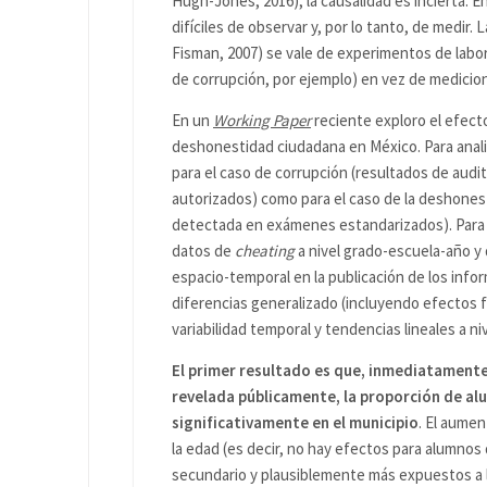
Hugh-Jones, 2016), la causalidad es incierta. E
difíciles de observar y, por lo tanto, de medir
Fisman, 2007) se vale de experimentos de labor
de corrupción, por ejemplo) en vez de medicio
En un
Working Paper
reciente exploro el efecto 
deshonestidad ciudadana en México. Para anali
para el caso de corrupción (resultados de audi
autorizados) como para el caso de la deshones
detectada en exámenes estandarizados). Para e
datos de
cheating
a nivel grado-escuela-año y 
espacio-temporal en la publicación de los inf
diferencias generalizado (incluyendo efectos f
variabilidad temporal y tendencias lineales a ni
El primer resultado es que, inmediatamente
revelada públicamente, la proporción de a
significativamente en el municipio
. El aume
la edad (es decir, no hay efectos para alumnos
secundario y plausiblemente más expuestos a la