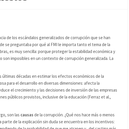
cia de los escándalos generalizados de corrupción que se han
de se preguntaba por qué al FMI le importa tanto el tema de la
ras, es muy sencilla: porque proteger la estabilidad económica y
vo son imposibles en un contexto de corrupción generalizada. La
as últimas décadas en estimar los efectos económicos de la
sa para el desarrollo en diversas dimensiones: afecta la
educe el crecimiento y las decisiones de inversión de las empresas
enes públicos provistos, inclusive de la educación (Ferraz et al.,
go, son las
causas
de la corrupción. ¿Qué nos hace más o menos
parte de la explicación sin duda se encuentra en los incentivos:
ndiendo de la probabilidad de que me atrapen y, del castigo más