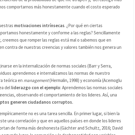
lemos comportarnos más honestamente cuando el costo esperado
nuestras
motivaciones intrínsecas
. ¿Por qué en ciertas
mportamos honestamente y conforme a las reglas? Sencillamente
ar, creemos que romper las reglas está mal o sabemos que en
 en contra de nuestras creencias y valores también nos genera un
narse en la internalización de normas sociales (Barr y Serra,
ividuos aprendemos e internalizamos las normas de nuestro
ra teórica en
management
(Hermalin, 1998) y economía (Acemoglu
ea del
liderazgo con el ejemplo
: Aprendemos las normas sociales
reencias, observando el comportamiento de los lideres. Así, una
uptos generen ciudadanos corruptos.
mpíricamente no es una tarea sencilla. En primer lugar, si bien la
ste una correlación y que en aquellos países en donde los lideres
ortan de forma más deshonesta (Gächter and Schultz, 2016; David