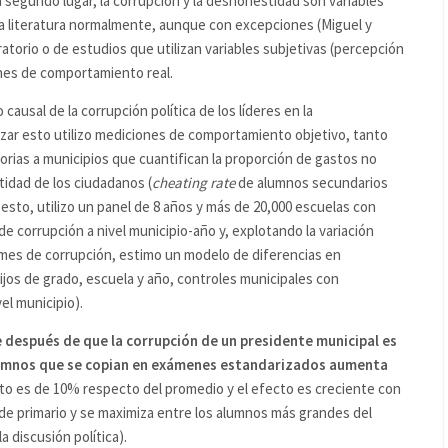
n segundo lugar, la corrupción y la deshonestidad son variables
. La literatura normalmente, aunque con excepciones (Miguel y
atorio o de estudios que utilizan variables subjetivas (percepción
nes de comportamiento real.
causal de la corrupción política de los líderes en la
zar esto utilizo mediciones de comportamiento objetivo, tanto
torias a municipios que cuantifican la proporción de gastos no
tidad de los ciudadanos (
cheating rate
de alumnos secundarios
sto, utilizo un panel de 8 años y más de 20,000 escuelas con
de corrupción a nivel municipio-año y, explotando la variación
ormes de corrupción, estimo un modelo de diferencias en
ijos de grado, escuela y año, controles municipales con
vel municipio).
 después de que la corrupción de un presidente municipal es
lumnos que se copian en exámenes estandarizados aumenta
nto es de 10% respecto del promedio y el efecto es creciente con
 de primario y se maximiza entre los alumnos más grandes del
 discusión política).