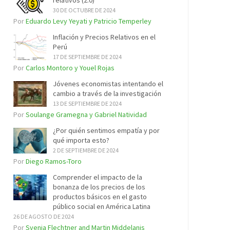
relativos (2.0)
30 DE OCTUBRE DE 2024
Por
Eduardo Levy Yeyati y Patricio Temperley
Inflación y Precios Relativos en el
Perú
17 DE SEPTIEMBRE DE 2024
Por
Carlos Montoro y Youel Rojas
Jóvenes economistas intentando el
cambio a través de la investigación
13 DE SEPTIEMBRE DE 2024
Por
Soulange Gramegna y Gabriel Natividad
¿Por quién sentimos empatía y por
qué importa esto?
2 DE SEPTIEMBRE DE 2024
Por
Diego Ramos-Toro
Comprender el impacto de la
bonanza de los precios de los
productos básicos en el gasto
público social en América Latina
26 DE AGOSTO DE 2024
Por
Svenja Flechtner and Martin Middelanis