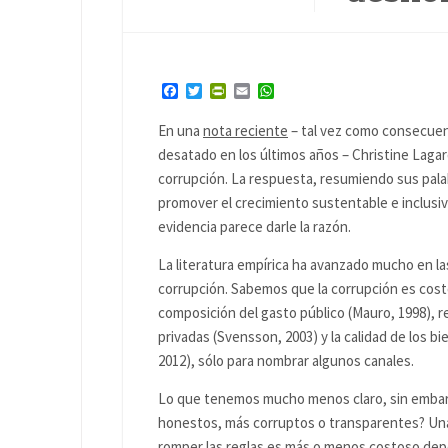
Facebook
Twitter
PrintFriendly
Email
WhatsApp
En una
nota reciente
– tal vez como consecuen
desatado en los últimos años – Christine Lagar
corrupción. La respuesta, resumiendo sus palab
promover el crecimiento sustentable e inclusi
evidencia parece darle la razón.
La literatura empírica ha avanzado mucho en l
corrupción. Sabemos que la corrupción es costo
composición del gasto público (Mauro, 1998), r
privadas (Svensson, 2003) y la calidad de los bi
2012), sólo para nombrar algunos canales.
Lo que tenemos mucho menos claro, sin embar
honestos, más corruptos o transparentes? Una 
romper las reglas es más o menos costoso depe