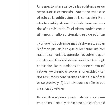
Un aspecto interesante de las auditorías es q
perpetrada la corrupción. Esto me permite dife
efecto de la
publicación
de la corrupción. Re
efectos anticipatorios: los ciudadanos no reac
dos años más tarde. En el mismo modelo encue
al menos un año adicional, luego de publica
¿Por qué nos volvemos mas deshonestos cuand
hipótesis plausible es que el líder funciona c
nuestra comunidad: aprendemos sobre lo que es
señal que el líder nos da (en línea con Acemoglu
corrupción, los ciudadanos obtienen
nueva
inf
valores y/o creencias sobre la honestidad y 
dos resultados consistentes con esta hipótesis:
es sorpresiva y (2) los individuos no sólo se 
creencias y valores.
Para ilustrar el primer punto, utilizo una encu
estado (ex – ante) y encuentro que el efecto 