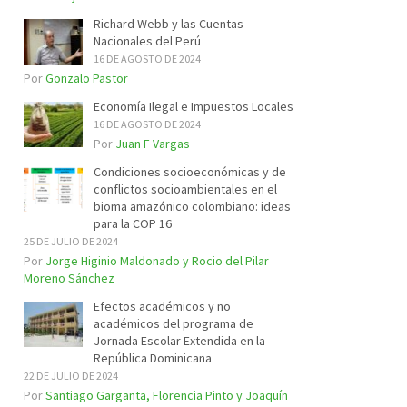
Richard Webb y las Cuentas
Nacionales del Perú
16 DE AGOSTO DE 2024
Por
Gonzalo Pastor
Economía Ilegal e Impuestos Locales
16 DE AGOSTO DE 2024
Por
Juan F Vargas
Condiciones socioeconómicas y de
conflictos socioambientales en el
bioma amazónico colombiano: ideas
para la COP 16
25 DE JULIO DE 2024
Por
Jorge Higinio Maldonado y Rocio del Pilar
Moreno Sánchez
Efectos académicos y no
académicos del programa de
Jornada Escolar Extendida en la
República Dominicana
22 DE JULIO DE 2024
Por
Santiago Garganta, Florencia Pinto y Joaquín