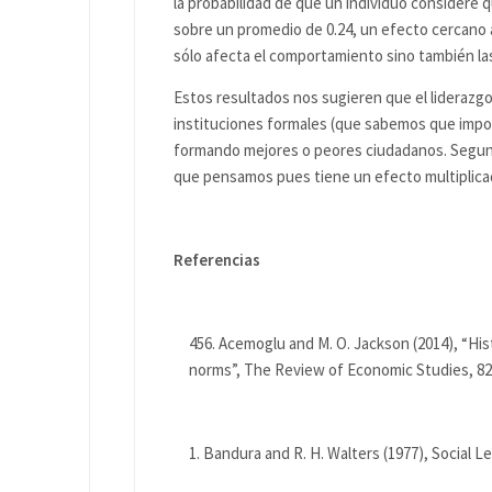
la probabilidad de que un individuo considere q
sobre un promedio de 0.24, un efecto cercano a
sólo afecta el comportamiento sino también las
Estos resultados nos sugieren que el liderazgo 
instituciones formales (que sabemos que impor
formando mejores o peores ciudadanos. Segun
que pensamos pues tiene un efecto multiplicad
Referencias
Acemoglu and M. O. Jackson (2014), “Hist
norms”, The Review of Economic Studies, 82(
Bandura and R. H. Walters (1977), Social Le