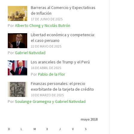
Barreras al Comercio y Expectativas
de Inflación
17 DE JUNIO DE 2025
Por
Alberto Chong y Nicolás Butrón
Libertad económica y competencia:
el caso peruano
22 DE MAYO DE 2025
Por
Gabriel Natividad
Los aranceles de Trump y el Perú
16 DE ABRIL DE 2025
Por
Pablo de la Flor
Finanzas personales: el precio
exorbitante de la tarjeta de crédito
10 DE MARZO DE 2025
Por
Soulange Gramegna y Gabriel Natividad
mayo 2018
D
L
M
X
J
V
S