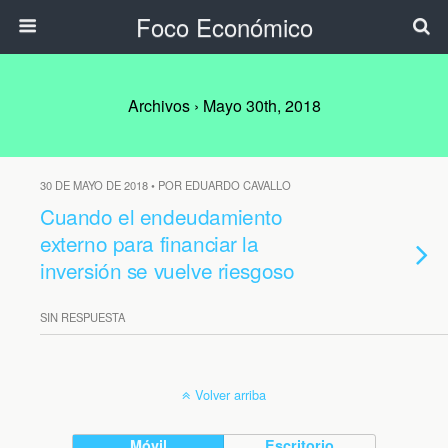
Foco Económico
Archivos › Mayo 30th, 2018
30 DE MAYO DE 2018 • POR EDUARDO CAVALLO
Cuando el endeudamiento
externo para financiar la
inversión se vuelve riesgoso
SIN RESPUESTA
Volver arriba
Móvil
Escritorio