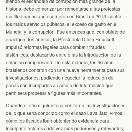
siendo el escándalo de corrupción más grande de la
k
i
p
e
historia, debe comenzar por remontarse a las protestas
n
multitudinarias que ocurrieron en Brasil en 2013, contra
d
l
los malos servicios públicos, el exceso de gasto en el
y
Mundial y la corrupción. Fue entonces que, con objeto de
apaciguar los ánimos, la Presidenta Dilma Rousseff
impulsó reformas legales para combatir fraudes
sistémicos, destacando entre ellas la introducción de la
delación compensada. De esta manera, los fiscales
brasileños contaron con una nueva herramienta para sus
investigaciones, pudiendo negociar la reducción de
penas con inculpados a cambio de información que
permitiera procesar a figuras más importantes.
Cuando el año siguiente comenzaron las investigaciones
de lo que sería conocido como el caso Lava Jato, vimos
cómo los fiscales iban obteniendo evidencia para
inculpar a actores cada vez más poderosos y relevantes,