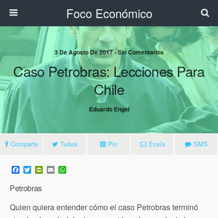
Foco Económico
3 De Agosto De 2017 • Sin Comentarios
Caso Petrobras: Lecciones Para
Chile
Eduardo Engel
Comparte
Tuitea
Pin
Envía
SMS
F
T
P
E
W
a
w
r
m
h
c
i
i
a
a
Petrobras
e
t
n
i
t
b
t
t
l
s
Quien quiera entender cómo el caso Petrobras terminó
o
e
F
A
o
r
r
p