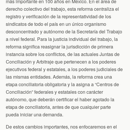
b
t
t
l
s
más importante en 100 años en México. En el área de
o
e
F
A
derecho colectivo del trabajo, esta reforma centraliza el
o
r
r
p
k
i
p
registro y verificación de la representatividad de los
e
n
sindicatos de todo el país en un único organismo
d
desconcentrado y autónomo de la Secretaría del Trabajo
l
y
a nivel federal. Para la justicia individual del trabajo, la
reforma significa reasignar la jurisdicción de primera
instancia sobre los conflictos, de las actuales Juntas de
Conciliación y Arbitraje que pertenecen a los poderes
ejecutivos federal y estatales, a los poderes judiciales de
las mismas entidades. Además, la reforma crea una
etapa conciliatoria obligatoria y la asigna a “Centros de
Conciliación” federales y estatales con carácter
autónomo, que deberán certificar el haber agotado la
etapa de conciliatoria, antes de que cualquier parte
pueda iniciar una demanda.
De estos cambios importantes, nos enfocaremos en el