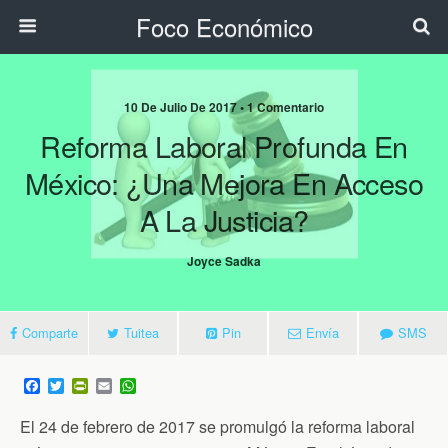
Foco Económico
10 De Julio De 2017 • 1 Comentario
Reforma Laboral Profunda En
México: ¿una Mejora En Acceso
A La Justicia?
Joyce Sadka
Comparte
Tuitea
Pin
Envía
SMS
F
T
P
E
W
a
w
r
m
h
c
i
i
a
a
El 24 de febrero de 2017 se promulgó la reforma laboral
e
t
n
i
t