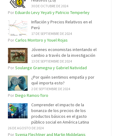
relativos (2.0)
30 DE OCTUBRE DE 2024
Por
Eduardo Levy Yeyati y Patricio Temperley
Inflación y Precios Relativos en el
Perú
17 DE SEPTIEMBRE DE 2024
Por
Carlos Montoro y Youel Rojas
Jóvenes economistas intentando el
cambio a través de la investigación
13 DE SEPTIEMBRE DE 2024
Por
Soulange Gramegna y Gabriel Natividad
¿Por quién sentimos empatía y por
qué importa esto?
2 DE SEPTIEMBRE DE 2024
Por
Diego Ramos-Toro
Comprender el impacto de la
bonanza de los precios de los
productos básicos en el gasto
público social en América Latina
26 DE AGOSTO DE 2024
Por
Svenja Flechtner and Martin Middelanis