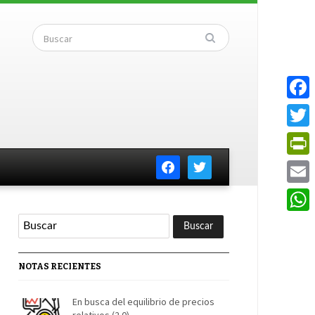
Faceb
Twitte
facebook
twitter
PrintF
Email
Whats
NOTAS RECIENTES
En busca del equilibrio de precios