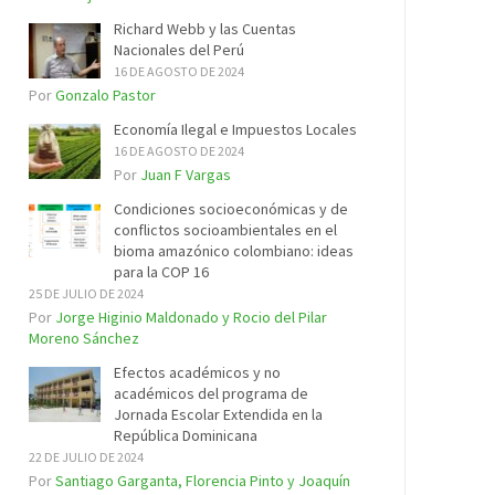
Richard Webb y las Cuentas
Nacionales del Perú
16 DE AGOSTO DE 2024
Por
Gonzalo Pastor
Economía Ilegal e Impuestos Locales
16 DE AGOSTO DE 2024
Por
Juan F Vargas
Condiciones socioeconómicas y de
conflictos socioambientales en el
bioma amazónico colombiano: ideas
para la COP 16
25 DE JULIO DE 2024
Por
Jorge Higinio Maldonado y Rocio del Pilar
Moreno Sánchez
Efectos académicos y no
académicos del programa de
Jornada Escolar Extendida en la
República Dominicana
22 DE JULIO DE 2024
Por
Santiago Garganta, Florencia Pinto y Joaquín