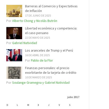
Barreras al Comercio y Expectativas
de Inflación
17 DE JUNIO DE 2025
Por
Alberto Chong y Nicolás Butrón
Libertad económica y competencia:
el caso peruano
22 DE MAYO DE 2025
Por
Gabriel Natividad
Los aranceles de Trump y el Perú
16 DE ABRIL DE 2025
Por
Pablo de la Flor
Finanzas personales: el precio
exorbitante de la tarjeta de crédito
10 DE MARZO DE 2025
Por
Soulange Gramegna y Gabriel Natividad
julio 2017
D
L
M
X
J
V
S