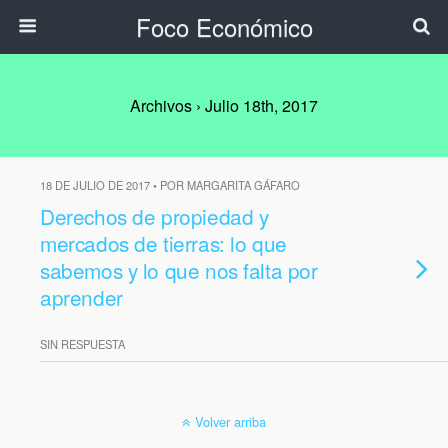
Foco Económico
Archivos › Julio 18th, 2017
18 DE JULIO DE 2017 • POR MARGARITA GÁFARO
Derechos de propiedad y
mercados de tierras: lo que
sabemos y lo que nos falta por
aprender
SIN RESPUESTA
Volver arriba