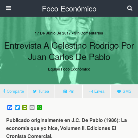
Foco Económico
17 De Junio De 2017 • Sin Comentarios
Entrevista A Celestino Rodrigo Por
Juan Carlos De Pablo
Equipo Foco Económico
Comparte
Tuitea
Pin
Envía
SMS
F
T
P
E
W
a
w
r
m
h
c
i
i
a
a
Publicado originalmente en J.C. De Pablo (1986): La
e
t
n
i
t
b
t
t
l
s
economía que yo hice, Volumen II. Ediciones El
o
e
F
A
Cronista Comercial.
o
r
r
p