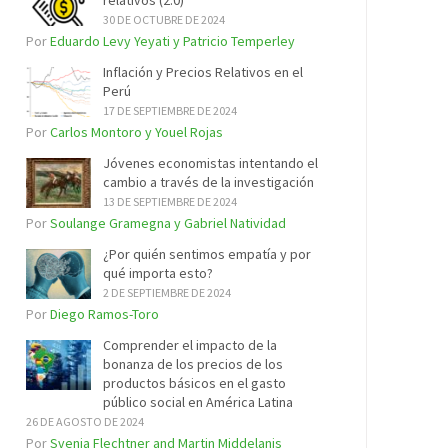
relativos (2.0)
30 DE OCTUBRE DE 2024
Por
Eduardo Levy Yeyati y Patricio Temperley
Inflación y Precios Relativos en el
Perú
17 DE SEPTIEMBRE DE 2024
Por
Carlos Montoro y Youel Rojas
Jóvenes economistas intentando el
cambio a través de la investigación
13 DE SEPTIEMBRE DE 2024
Por
Soulange Gramegna y Gabriel Natividad
¿Por quién sentimos empatía y por
qué importa esto?
2 DE SEPTIEMBRE DE 2024
Por
Diego Ramos-Toro
Comprender el impacto de la
bonanza de los precios de los
productos básicos en el gasto
público social en América Latina
26 DE AGOSTO DE 2024
Por
Svenja Flechtner and Martin Middelanis