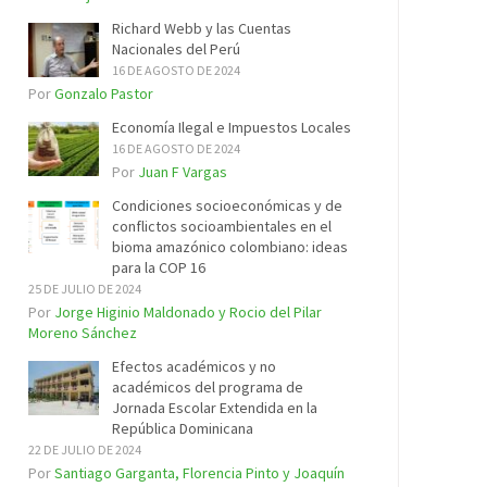
Richard Webb y las Cuentas
Nacionales del Perú
16 DE AGOSTO DE 2024
Por
Gonzalo Pastor
Economía Ilegal e Impuestos Locales
16 DE AGOSTO DE 2024
Por
Juan F Vargas
Condiciones socioeconómicas y de
conflictos socioambientales en el
bioma amazónico colombiano: ideas
para la COP 16
25 DE JULIO DE 2024
Por
Jorge Higinio Maldonado y Rocio del Pilar
Moreno Sánchez
Efectos académicos y no
académicos del programa de
Jornada Escolar Extendida en la
República Dominicana
22 DE JULIO DE 2024
Por
Santiago Garganta, Florencia Pinto y Joaquín