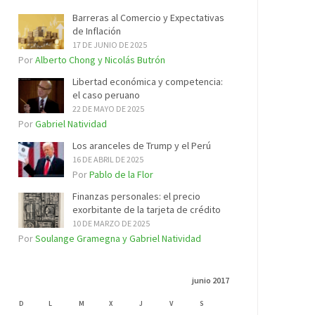
Barreras al Comercio y Expectativas
de Inflación
17 DE JUNIO DE 2025
Por
Alberto Chong y Nicolás Butrón
Libertad económica y competencia:
el caso peruano
22 DE MAYO DE 2025
Por
Gabriel Natividad
Los aranceles de Trump y el Perú
16 DE ABRIL DE 2025
Por
Pablo de la Flor
Finanzas personales: el precio
exorbitante de la tarjeta de crédito
10 DE MARZO DE 2025
Por
Soulange Gramegna y Gabriel Natividad
junio 2017
D
L
M
X
J
V
S