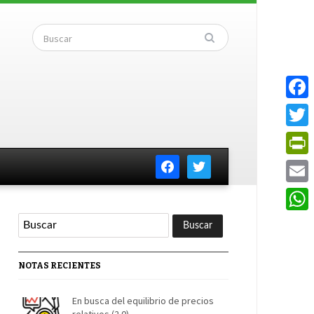
Faceb
Twitte
facebook
twitter
PrintF
Email
Whats
NOTAS RECIENTES
En busca del equilibrio de precios