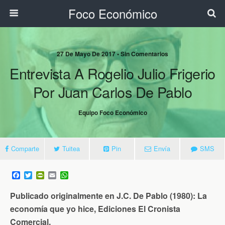
Foco Económico
27 De Mayo De 2017 • Sin Comentarios
Entrevista A Rogelio Julio Frigerio
Por Juan Carlos De Pablo
Equipo Foco Económico
Comparte
Tuitea
Pin
Envía
SMS
F
T
P
E
W
a
w
r
m
h
c
i
i
a
a
Publicado originalmente en J.C. De Pablo (1980): La
e
t
n
i
t
b
t
t
l
s
economía que yo hice, Ediciones El Cronista
o
e
F
A
Comercial.
o
r
r
p