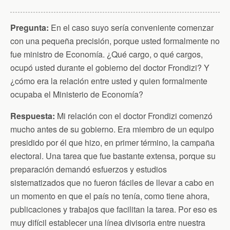
k
i
p
e
n
Pregunta:
En el caso suyo sería conveniente comenzar
d
l
con una pequeña precisión, porque usted formalmente no
y
fue ministro de Economía. ¿Qué cargo, o qué cargos,
ocupó usted durante el gobierno del doctor Frondizi? Y
¿cómo era la relación entre usted y quien formalmente
ocupaba el Ministerio de Economía?
Respuesta:
Mi relación con el doctor Frondizi comenzó
mucho antes de su gobierno. Era miembro de un equipo
presidido por él que hizo, en primer término, la campaña
electoral. Una tarea que fue bastante extensa, porque su
preparación demandó esfuerzos y estudios
sistematizados que no fueron fáciles de llevar a cabo en
un momento en que el país no tenía, como tiene ahora,
publicaciones y trabajos que facilitan la tarea. Por eso es
muy difícil establecer una línea divisoria entre nuestra