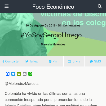
Foco Económico
16 De Agosto De 2016 • Sin Comentarios
#YoSoySergioUrrego
Marcela Meléndez
Comparte
Tuitea
Pin
Envía
SMS
F
T
P
E
W
a
w
r
m
h
c
i
i
a
a
@MelendezMarcela
e
t
n
i
t
b
t
t
l
s
o
e
F
A
Colombia ha vivido en las últimas semanas una
o
r
r
p
conmoción inesperada por el pronunciamiento de la
k
i
p
e
Iglesia Católica, otras Iglesias y una multitud de padres