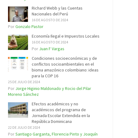
Richard Webb y las Cuentas
Nacionales del Perú
16 DE AGOSTO DE 2024
Por
Gonzalo Pastor
Economía Ilegal e Impuestos Locales
16 DE AGOSTO DE 2024
Por
Juan F Vargas
Condiciones socioeconómicas y de
conflictos socioambientales en el
bioma amazónico colombiano: ideas
para la COP 16
25 DE JULIO DE 2024
Por
Jorge Higinio Maldonado y Rocio del Pilar
Moreno Sánchez
Efectos académicos y no
académicos del programa de
Jornada Escolar Extendida en la
República Dominicana
22 DE JULIO DE 2024
Por
Santiago Garganta, Florencia Pinto y Joaquín