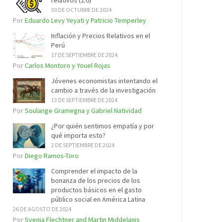
relativos (2.0)
30 DE OCTUBRE DE 2024
Por
Eduardo Levy Yeyati y Patricio Temperley
Inflación y Precios Relativos en el
Perú
17 DE SEPTIEMBRE DE 2024
Por
Carlos Montoro y Youel Rojas
Jóvenes economistas intentando el
cambio a través de la investigación
13 DE SEPTIEMBRE DE 2024
Por
Soulange Gramegna y Gabriel Natividad
¿Por quién sentimos empatía y por
qué importa esto?
2 DE SEPTIEMBRE DE 2024
Por
Diego Ramos-Toro
Comprender el impacto de la
bonanza de los precios de los
productos básicos en el gasto
público social en América Latina
26 DE AGOSTO DE 2024
Por
Svenja Flechtner and Martin Middelanis