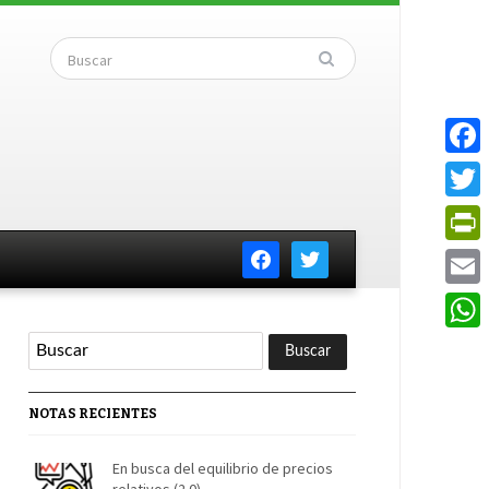
Faceb
Twitte
facebook
twitter
PrintF
Email
Whats
NOTAS RECIENTES
En busca del equilibrio de precios