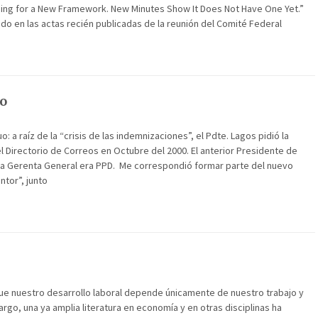
hing for a New Framework. New Minutes Show It Does Not Have One Yet.”
sado en las actas recién publicadas de la reunión del Comité Federal
o
o: a raíz de la “crisis de las indemnizaciones”, el Pdte. Lagos pidió la
l Directorio de Correos en Octubre del 2000. El anterior Presidente de
 la Gerenta General era PPD. Me correspondió formar parte del nuevo
ntor”, junto
e nuestro desarrollo laboral depende únicamente de nuestro trabajo y
rgo, una ya amplia literatura en economía y en otras disciplinas ha