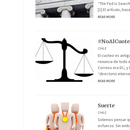
“The Fed is Searc
[1] El artículo, ba
READ MORE
#NoAlCuote
CHILE
El cuoteo es antigu
renuncia de todo e
Correos era DC, y
“directorio interve
READ MORE
Suerte
CHILE
Solemos pensar qu
esfuerzo. Sin emba