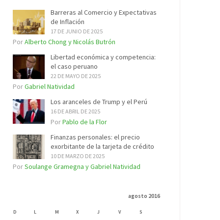
Barreras al Comercio y Expectativas
de Inflación
17 DE JUNIO DE 2025
Por
Alberto Chong y Nicolás Butrón
Libertad económica y competencia:
el caso peruano
22 DE MAYO DE 2025
Por
Gabriel Natividad
Los aranceles de Trump y el Perú
16 DE ABRIL DE 2025
Por
Pablo de la Flor
Finanzas personales: el precio
exorbitante de la tarjeta de crédito
10 DE MARZO DE 2025
Por
Soulange Gramegna y Gabriel Natividad
agosto 2016
D
L
M
X
J
V
S