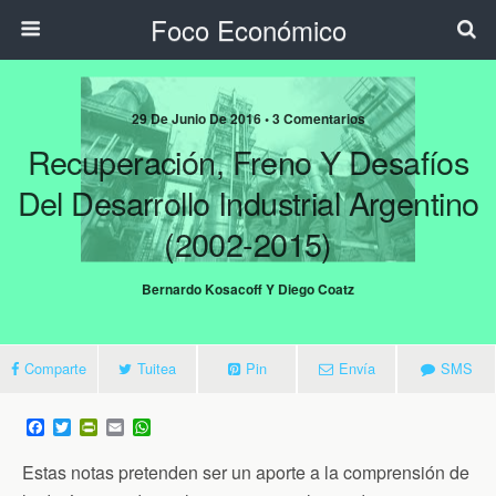
Foco Económico
29 De Junio De 2016 • 3 Comentarios
Recuperación, Freno Y Desafíos
Del Desarrollo Industrial Argentino
(2002-2015)
Bernardo Kosacoff Y Diego Coatz
Comparte
Tuitea
Pin
Envía
SMS
F
T
P
E
W
a
w
r
m
h
c
i
i
a
a
Estas notas pretenden ser un aporte a la comprensión de
e
t
n
i
t