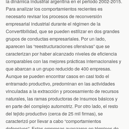
b
t
t
l
s
la dinámica industrial argentina en el periodo 2002-2015.
o
e
F
A
Para analizar los comportamientos recientes es
o
r
r
p
k
i
p
necesario revisar los procesos de reconversión
e
n
empresarial industrial durante el régimen de la
d
Convertibilidad, que se pueden estilizar en dos grandes
l
y
grupos de conductas empresariales. Por un lado,
aparecen las “reestructuraciones ofensivas” que se
caracterizan por haber alcanzado niveles de eficiencia
comparables con las mejores prácticas internacionales y
que abarcan a un grupo reducido de 400 empresas.
Aunque se pueden encontrar casos en casi todo el
entramado productivo, predominan en las actividades
vinculadas a la extracción y procesamiento de recursos
naturales, las ramas productoras de insumos básicos y
en parte del complejo automotriz. Por otro lado, el resto
del tejido productivo (cerca de 25 mil firmas), se
caracterizó por llevar a cabo “comportamientos
defensivos”. Estas empresas avanzaron en términos de