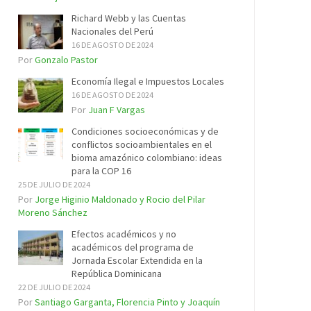
Richard Webb y las Cuentas
Nacionales del Perú
16 DE AGOSTO DE 2024
Por
Gonzalo Pastor
Economía Ilegal e Impuestos Locales
16 DE AGOSTO DE 2024
Por
Juan F Vargas
Condiciones socioeconómicas y de
conflictos socioambientales en el
bioma amazónico colombiano: ideas
para la COP 16
25 DE JULIO DE 2024
Por
Jorge Higinio Maldonado y Rocio del Pilar
Moreno Sánchez
Efectos académicos y no
académicos del programa de
Jornada Escolar Extendida en la
República Dominicana
22 DE JULIO DE 2024
Por
Santiago Garganta, Florencia Pinto y Joaquín