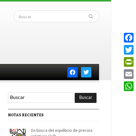
Faceb
Twitte
facebook
twitter
PrintF
Email
Whats
NOTAS RECIENTES
En busca del equilibrio de precios