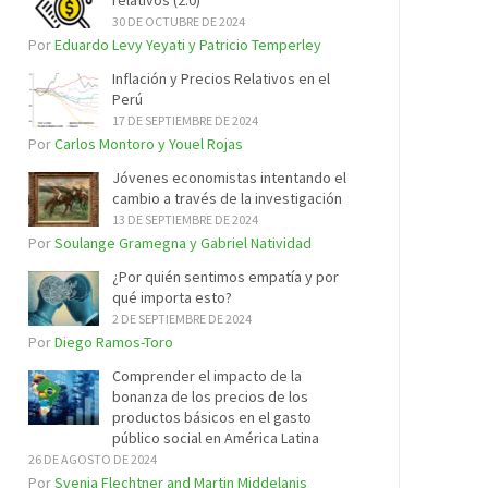
relativos (2.0)
30 DE OCTUBRE DE 2024
Por
Eduardo Levy Yeyati y Patricio Temperley
Inflación y Precios Relativos en el
Perú
17 DE SEPTIEMBRE DE 2024
Por
Carlos Montoro y Youel Rojas
Jóvenes economistas intentando el
cambio a través de la investigación
13 DE SEPTIEMBRE DE 2024
Por
Soulange Gramegna y Gabriel Natividad
¿Por quién sentimos empatía y por
qué importa esto?
2 DE SEPTIEMBRE DE 2024
Por
Diego Ramos-Toro
Comprender el impacto de la
bonanza de los precios de los
productos básicos en el gasto
público social en América Latina
26 DE AGOSTO DE 2024
Por
Svenja Flechtner and Martin Middelanis