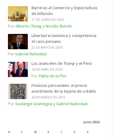
Barreras al Comercio y Expectativas
de Inflación
17 DE JUNIO DE 2025
Por
Alberto Chong y Nicolás Butrón
Libertad económica y competencia:
el caso peruano
22 DE MAYO DE 2025
Por
Gabriel Natividad
Los aranceles de Trump y el Perú
16 DE ABRIL DE 2025
Por
Pablo de la Flor
Finanzas personales: el precio
exorbitante de la tarjeta de crédito
10 DE MARZO DE 2025
Por
Soulange Gramegna y Gabriel Natividad
junio 2016
D
L
M
X
J
V
S