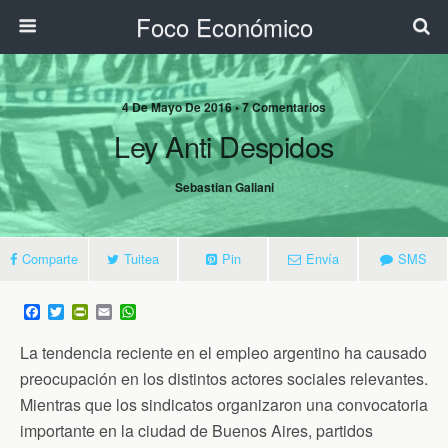
Foco Económico
4 De Mayo De 2016 • 7 Comentarios
Ley Anti Despidos
Sebastian Galiani
Comparte
Tuitea
Pin
Envía
SMS
F
T
P
E
W
a
w
r
m
h
c
i
i
a
a
La tendencia reciente en el empleo argentino ha causado
e
t
n
i
t
b
t
t
l
s
preocupación en los distintos actores sociales relevantes.
o
e
F
A
Mientras que los sindicatos organizaron una convocatoria
o
r
r
p
k
i
p
importante en la ciudad de Buenos Aires, partidos
e