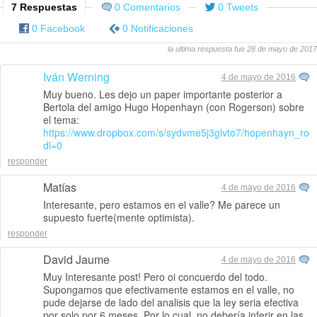
7 Respuestas
0 Comentarios
0 Tweets
0 Facebook
0 Notificaciones
la ultima respuesta fue 28 de mayo de 2017
Iván Werning
4 de mayo de 2016
Muy bueno. Les dejo un paper importante posterior a
Bertola del amigo Hugo Hopenhayn (con Rogerson) sobre
el tema:
https://www.dropbox.com/s/sydvme5j3glvto7/hopenhayn_rog
dl=0
responder
Matías
4 de mayo de 2016
Interesante, pero estamos en el valle? Me parece un
supuesto fuerte(mente optimista).
responder
David Jaume
4 de mayo de 2016
Muy Interesante post! Pero oi concuerdo del todo.
Supongamos que efectivamente estamos en el valle, no
pude dejarse de lado del analisis que la ley seria efectiva
por solo por 6 meses. Por lo cual, no debería inferir en las