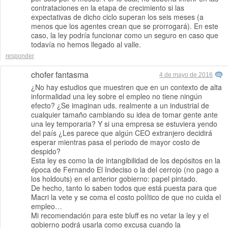
contrataciones en la etapa de crecimiento si las
expectativas de dicho ciclo superan los seis meses (a
menos que los agentes crean que se prorrogará). En este
caso, la ley podría funcionar como un seguro en caso que
todavía no hemos llegado al valle.
responder
chofer fantasma
4 de mayo de 2016
¿No hay estudios que muestren que en un contexto de alta
informalidad una ley sobre el empleo no tiene ningún
efecto? ¿Se imaginan uds. realmente a un industrial de
cualquier tamaño cambiando su idea de tomar gente ante
una ley temporaria? Y si una empresa se estuviera yendo
del país ¿Les parece que algún CEO extranjero decidirá
esperar mientras pasa el periodo de mayor costo de
despido?
Esta ley es como la de intangibilidad de los depósitos en la
época de Fernando El Indeciso o la del cerrojo (no pago a
los holdouts) en el anterior gobierno: papel pintado.
De hecho, tanto lo saben todos que está puesta para que
Macri la vete y se coma el costo político de que no cuida el
empleo…
Mi recomendación para este bluff es no vetar la ley y el
gobierno podrá usarla como excusa cuando la