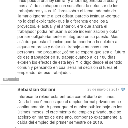
hace poco a una ley similar y ahora fogoneaba a esta y,
más allá de su chapeo con sus años de defensor de los
trabajadores y sus 12 libros sobre el tema, además de
llamarlo ignorante al periodista, pareció insinuar -porque
no lo dejó explicitado- que la diferencia entre los 2
proyectos, el actual y el anterior, era que ahora el
trabajador podía rehusar la doble indemnización y optar
por ser obligatoriamente reintegrado en su puesto. Más
allá de que esta situación podría mandar a la quiebra a
alguna empresa y dejar sin trabajo a muchas más
personas, me pregunto: ¿cómo se espera que sea el futuro
de ese trabajador en su trabajo cuando a los 180 días
expiren los efectos de esta ley? Y lo digo desde el sentido
común y pensando en cuál sería mi decisión si fuera el
empleador de ese trabajador.
responder
Sebastian Galiani
28 de mayo de 2017
Interesante releer esta entrada con el diario del lunes.
Desde hace 9 meses que el empleo formal privado crece
continuamente. A pesar que el empleo público bajo en los
últimos meses, el crecimiento del empleo privado, que se
aceleró en marzo de este año, compenso exactamente la
caída del empleo del primer semestre de 2016.