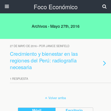
Foco Económico
Archivos › Mayo 27th, 2016
27 DE MAYO DE 2016 • POR JANICE SEINFELD
Crecimiento y bienestar en las
regiones del Perú: radiografía
necesaria
1 RESPUESTA
Volver arriba
Móvil
Escritorio