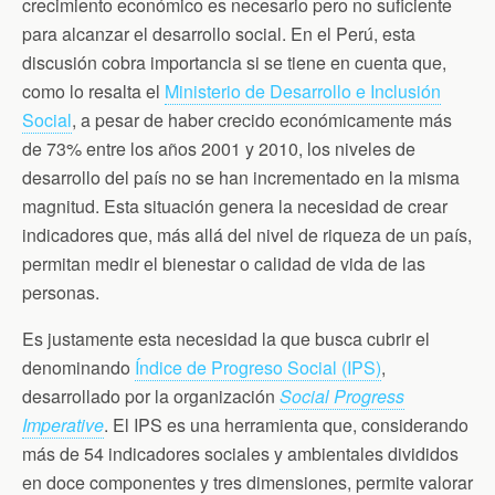
b
t
t
l
s
crecimiento económico es necesario pero no suficiente
o
e
F
A
para alcanzar el desarrollo social. En el Perú, esta
o
r
r
p
k
i
p
discusión cobra importancia si se tiene en cuenta que,
e
n
como lo resalta el
Ministerio de Desarrollo e Inclusión
d
Social
, a pesar de haber crecido económicamente más
l
y
de 73% entre los años 2001 y 2010, los niveles de
desarrollo del país no se han incrementado en la misma
magnitud. Esta situación genera la necesidad de crear
indicadores que, más allá del nivel de riqueza de un país,
permitan medir el bienestar o calidad de vida de las
personas.
Es justamente esta necesidad la que busca cubrir el
denominando
Índice de Progreso Social (IPS)
,
desarrollado por la organización
Social Progress
Imperative
. El IPS es una herramienta que, considerando
más de 54 indicadores sociales y ambientales divididos
en doce componentes y tres dimensiones, permite valorar