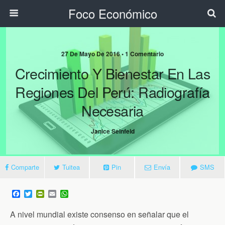
Foco Económico
27 De Mayo De 2016 • 1 Comentario
Crecimiento Y Bienestar En Las
Regiones Del Perú: Radiografía
Necesaria
Janice Seinfeld
Comparte
Tuitea
Pin
Envía
SMS
F
T
P
E
W
a
w
r
m
h
c
i
i
a
a
A nivel mundial existe consenso en señalar que el
e
t
n
i
t