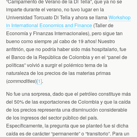
b
t
t
l
s
“Campamento de Verano de la Di Tella”, que ya no se
o
e
F
A
imparte durante el verano, no tuvo lugar en la
o
r
r
p
k
i
p
Universidad Torcuato Di Tella y ahora se llama
Workshop
e
n
in International Economics and Finance
(Taller de
d
Economía y Finanzas Internacionales), pero sigue tan
l
y
bueno como siempre ¡al cabo de 19 años! Nuestro
anfitrión, que no podría haber sido más hospitalario, fue
el Banco de la República de Colombia y en el “panel de
políticas” volvió a surgir el polémico tema de la
naturaleza de los precios de las materias primas
(
commodities
)
[1]
.
No fue una sorpresa, dado que el petróleo constituye más
del 50% de las exportaciones de Colombia y que la caída
de los precios representa una disminución considerable
de los ingresos del sector público del país.
Específicamente, la pregunta que se planteó fue si dicha
caída es de carácter “permanente” o “transitorio”. Para un