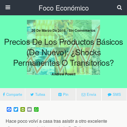
Foco Económico
20 De Marzo De 2016 • Sin Comentarios
Precios De Los Productos Básicos
(de Nuevo): ¿Shocks
Permanentes O Transitorios?
Andrew Powell
Comparte
Tuitea
Pin
Envía
SMS
F
T
P
E
W
a
w
r
m
h
c
i
i
a
a
Hace poco volví a casa tras asistir a otro excelente
e
t
n
i
t