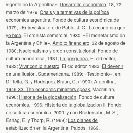
vigente en la Argentina»,
Desarrollo económico
, 18, 72,
marzo de 1979;
Crisis y alternativas de la política
económica argentina
, Fondo de cultura económica de
1979; «Entrevista», en: de Pablo, J. C.:
La economía que
yo hice
, El cronista comercial, 1980; «El monetarismo en
la Argentina y Chile»,
Ambito financiero
, 22 de agosto de
1980;
Nacionalismo y orden constitucional
, Fondo de
cultura económica, 1981;
La posguerra
, El cid editor,
1982;
Vivir con lo nuestro
, El cid editor, 1983;
El devenir
de una ilusión
, Sudamericana, 1989; «Testimonio», en:
Di Tella, G. y Rodríguez Braun, C. (1990):
Argentina,
1946-83. The economic ministers speak
, Macmillan,
1990;
Historia de la globalización
, Fondo de cultura
económica, 1996;
Historia de la globalizacion II
, Fondo
de cultura económica, 2000; y con Brodersohn, M. S.;
Eshag, E. y Thorp, R. (1969):
Los planes de
estabilización en la Argentina
, Paidós, 1969.