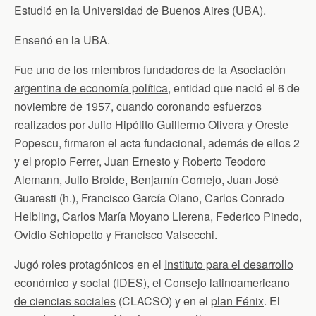
n
Estudió en la Universidad de Buenos Aires (UBA).
d
l
y
Enseñó en la UBA.
Fue uno de los miembros fundadores de la
Asociación
argentina de economía política
, entidad que nació el 6 de
noviembre de 1957, cuando coronando esfuerzos
realizados por Julio Hipólito Guillermo Olivera y Oreste
Popescu, firmaron el acta fundacional, además de ellos 2
y el propio Ferrer, Juan Ernesto y Roberto Teodoro
Alemann, Julio Broide, Benjamín Cornejo, Juan José
Guaresti (h.), Francisco García Olano, Carlos Conrado
Helbling, Carlos María Moyano Llerena, Federico Pinedo,
Ovidio Schiopetto y Francisco Valsecchi.
Jugó roles protagónicos en el
Instituto para el desarrollo
económico y social
(IDES), el
Consejo latinoamericano
de ciencias sociales
(CLACSO) y en el
plan Fénix
. El