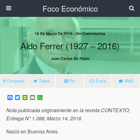
Foco Económico
16 De Marzo De 2016 • Sin Comentarios
Aldo Ferrer (1927 – 2016)
Juan Carlos De Pablo
Comparte
Tuitea
Pin
Envía
SMS
F
T
P
E
W
a
w
r
m
h
c
i
i
a
a
Nota publicada originalmente en la revista CONTEXTO;
e
t
n
i
t
b
t
t
l
s
Entrega N° 1.388; Marzo 14, 2016.
o
e
F
A
o
r
r
p
Nació en Buenos Aires.
k
i
p
e