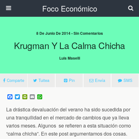
Foco Económico
8 De Junio De 2014 • Sin Comentarios
Krugman Y La Calma Chicha
Luis Maselli
Comparte
Tuitea
Pin
Envía
SMS
F
T
P
E
W
a
w
r
m
h
c
i
i
a
a
La drástica devaluación del verano ha sido sucedida por
e
t
n
i
t
b
t
t
l
s
una tranquilidad en el mercado de cambios que ya lleva
o
e
F
A
varios meses. Algunos se refieren a esta situación como
o
r
r
p
k
i
p
“calma chicha”. En este post argumentamos dos cosas.
e