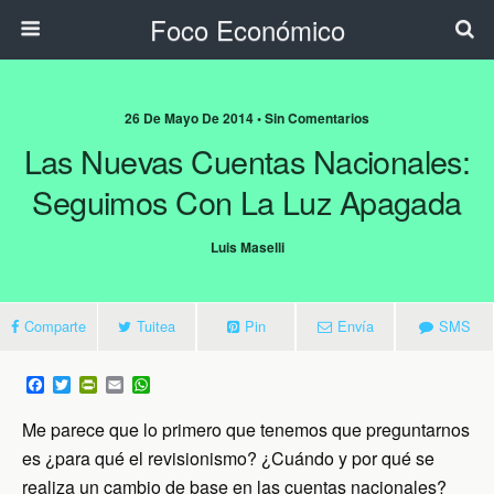
Foco Económico
26 De Mayo De 2014 • Sin Comentarios
Las Nuevas Cuentas Nacionales:
Seguimos Con La Luz Apagada
Luis Maselli
Comparte
Tuitea
Pin
Envía
SMS
F
T
P
E
W
a
w
r
m
h
c
i
i
a
a
Me parece que lo primero que tenemos que preguntarnos
e
t
n
i
t
b
t
t
l
s
es ¿para qué el revisionismo? ¿Cuándo y por qué se
o
e
F
A
realiza un cambio de base en las cuentas nacionales?
o
r
r
p