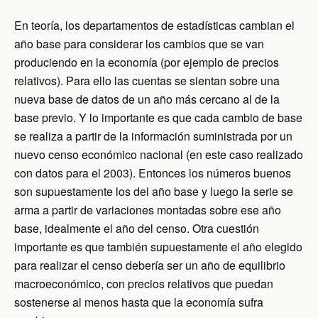
k
i
p
e
En teoría, los departamentos de estadísticas cambian el
n
d
año base para considerar los cambios que se van
l
produciendo en la economía (por ejemplo de precios
y
relativos). Para ello las cuentas se sientan sobre una
nueva base de datos de un año más cercano al de la
base previo.
Y lo importante es que cada cambio de base
se realiza a partir de la información suministrada por un
nuevo censo económico nacional (en este caso realizado
con datos para el 2003). Entonces los números buenos
son supuestamente los del año base y luego la serie se
arma a partir de variaciones montadas sobre ese año
base, idealmente el año del censo. Otra cuestión
importante es que también supuestamente el año elegido
para realizar el censo debería ser un año de equilibrio
macroeconómico, con precios relativos que puedan
sostenerse al menos hasta que la economía sufra