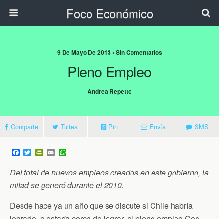
Foco Económico
9 De Mayo De 2013 • Sin Comentarios
Pleno Empleo
Andrea Repetto
Comparte
Tuitea
Pin
Envía
SMS
F
T
P
E
W
a
w
r
m
h
c
i
i
a
a
Del total de nuevos empleos creados en este gobierno, la
e
t
n
i
t
b
t
t
l
s
mitad se generó durante el 2010.
o
e
F
A
o
r
r
p
Desde hace ya un año que se discute si Chile habría
k
i
p
e
logrado, o estaría cerca de lograr, el pleno empleo.Con