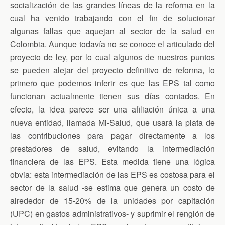
socialización de las grandes líneas de la reforma en la
k
i
p
e
cual ha venido trabajando con el fin de solucionar
n
d
algunas fallas que aquejan al sector de la salud en
l
Colombia. Aunque todavía no se conoce el articulado del
y
proyecto de ley, por lo cual algunos de nuestros puntos
se pueden alejar del proyecto definitivo de reforma, lo
primero que podemos inferir es que las EPS tal como
funcionan actualmente tienen sus días contados. En
efecto, la idea parece ser una afiliación única a una
nueva entidad, llamada Mi-Salud, que usará la plata de
las contribuciones para pagar directamente a los
prestadores de salud, evitando la intermediación
financiera de las EPS. Esta medida tiene una lógica
obvia: esta intermediación de las EPS es costosa para el
sector de la salud -se estima que genera un costo de
alrededor de 15-20% de la unidades por capitación
(UPC) en gastos administrativos- y suprimir el renglón de