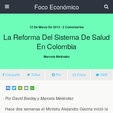
Foco Económico
12 De Marzo De 2013 • 2 Comentarios
La Reforma Del Sistema De Salud
En Colombia
Marcela Meléndez
Comparte
Tuitea
Pin
Envía
SMS
F
T
P
E
W
a
w
r
m
h
c
i
i
a
a
Por David Bardey y Marcela Meléndez
e
t
n
i
t
b
t
t
l
s
o
e
F
A
Hace dos semanas el Ministro Alejandro Gaviria inició la
o
r
r
p