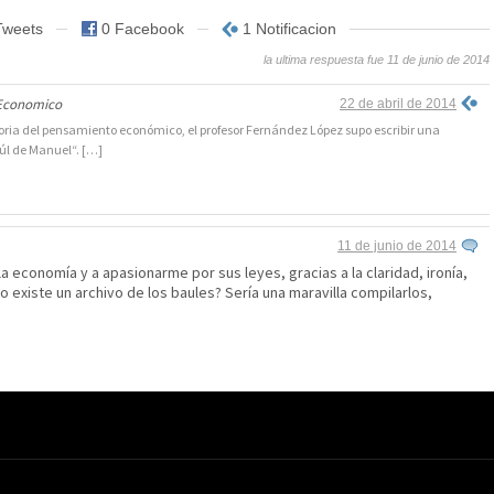
Tweets
0 Facebook
1 Notificacion
la ultima respuesta fue 11 de junio de 2014
 Economico
22 de abril de 2014
istoria del pensamiento económico, el profesor Fernández López supo escribir una
aúl de Manuel“. […]
11 de junio de 2014
 economía y a apasionarme por sus leyes, gracias a la claridad, ironía,
 existe un archivo de los baules? Sería una maravilla compilarlos,