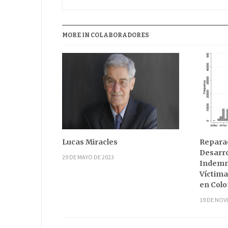
MORE IN COLABORADORES
Lucas Miracles
Reparac
Desarro
29 DE MAYO DE 2023
Indemni
Víctima
en Col
19 DE NOV