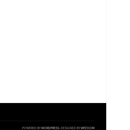
POWERED BY
WORDPRESS
. DESIGNED BY
WPZOOM