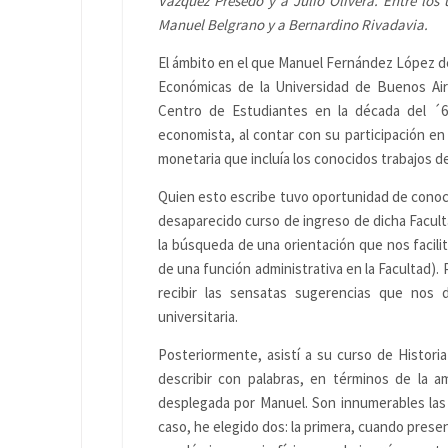
Vázquez Presedo y a Julio Olivera. Entre los
Manuel Belgrano y a Bernardino Rivadavia.
El ámbito en el que Manuel Fernández López de
Económicas de la Universidad de Buenos Aires
Centro de Estudiantes en la década del ´6
economista, al contar con su participación en
monetaria que incluía los conocidos trabajos d
Quien esto escribe tuvo oportunidad de conoc
desaparecido curso de ingreso de dicha Facult
la búsqueda de una orientación que nos facili
de una función administrativa en la Facultad).
recibir las sensatas sugerencias que nos 
universitaria.
Posteriormente, asistí a su curso de Histori
describir con palabras, en términos de la 
desplegada por Manuel. Son innumerables las
caso, he elegido dos: la primera, cuando prese