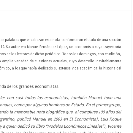
as palabras que encabezan esta nota conformaron el título de una sección
 12. Su autor era Manuel Fernández López, un economista cuya trayectoria
s de los lectores de dicho periódico. Todos los domingos, con erudición,
a amplia variedad de cuestiones actuales, cuyo desarrollo inevitablemente
ico, a los que había dedicado su extensa vida académica: la historia del
vida de los grandes economistas.
der con casi todos los economistas, también Manuel tuvo una
ionales, como por algunos hombres de Estado. En el primer grupo,
iendo la memorable nota biográfica que, al cumplirse 100 años del
rgentino, publicó Manuel en 2003 en
El Economista
), Luis Roque
y a quien dedicó su libro “Modelos Económicos Lineales”), Vicente