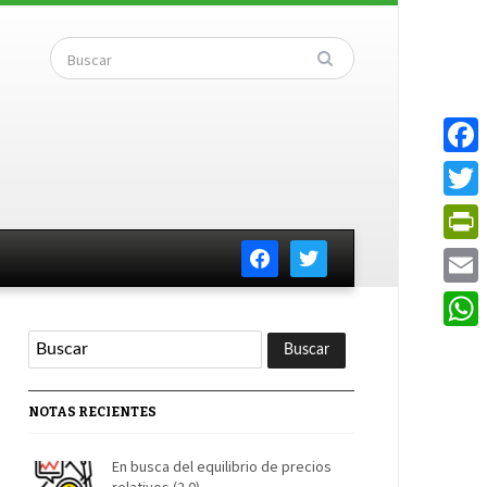
Faceb
Twitte
facebook
twitter
PrintF
Email
Whats
NOTAS RECIENTES
En busca del equilibrio de precios