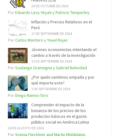
relativos (2.0)
30 DE OCTUBRE DE 2024
Por
Eduardo Levy Yeyati y Patricio Temperley
Inflación y Precios Relativos en el
Perú
17 DE SEPTIEMBRE DE 2024
Por
Carlos Montoro y Youel Rojas
Jóvenes economistas intentando el
cambio a través de la investigación
13 DE SEPTIEMBRE DE 2024
Por
Soulange Gramegna y Gabriel Natividad
¿Por quién sentimos empatía y por
qué importa esto?
2 DE SEPTIEMBRE DE 2024
Por
Diego Ramos-Toro
Comprender el impacto de la
bonanza de los precios de los
productos básicos en el gasto
público social en América Latina
26 DE AGOSTO DE 2024
Por
Svenja Flechtner and Martin Middelanis