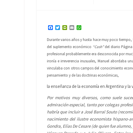
Facebook
Twitter
PrintFriendly
Email
WhatsApp
Durante varios años y hasta hace muy poco tiempo, l
del suplemento económico
“Cash”
del diario Página
profesional probablemente era desconocida por mucho
ironía e irreverencia inusuales, Manuel abordaba un
vinculaba con otros campos del conocimiento económ
pensamiento y de las doctrinas económicas,
la enseñanza de la economía en Argentina y la 
Por motivos muy diversos, como suele suce
admiración especial, tanto por colegas profes
habría que incluir a José Barral Souto (recom
nacimiento del ilustre economista hispano-a
Gondra, Elías De Cesare (de quien fue alumno, 