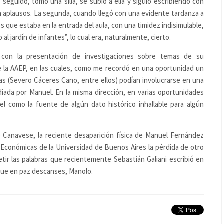
o seguido, tomó una silla, se subió a ella y siguió escribiendo con
en aplausos. La segunda, cuando llegó con una evidente tardanza a
s que estaba en la entrada del aula, con una timidez indisimulable,
al jardín de infantes”, lo cual era, naturalmente, cierto.
 con la presentación de investigaciones sobre temas de su
de la AAEP, en las cuales, como me recordó en una oportunidad un
 (Severo Cáceres Cano, entre ellos) podían involucrarse en una
diada por Manuel. En la misma dirección, en varias oportunidades
 como la fuente de algún dato histórico inhallable para algún
 Canavese, la reciente desaparición física de Manuel Fernández
 Económicas de la Universidad de Buenos Aires la pérdida de otro
tir las palabras que recientemente Sebastián Galiani escribió en
 que en paz descanses, Manolo.