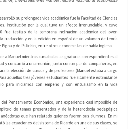
 últimos, inevitablemente Manuel hubiera incluido al economista
sarrolló su prolongada vida académica fue la Facultad de Ciencias
, institución por la cual tuvo un afecto irrenunciable, y cuyo
0 fue testigo de la temprana inclinación académica del joven
 la traducción y en la edición en español de un volumen de teoría
e Pigou y de Patinkin, entre otros economistas de habla inglesa.
er a Manuel mientras cursaba las asignaturas correspondientes al
ad y concurrió a una reunión, junto con un par de compañeros, en
tara la elección de cursos y de profesores (Manuel estaba a cargo
 Para aquellos tres jóvenes estudiantes fue altamente estimulante
dio para iniciarnos con empeño y con entusiasmo en la vida
a del Pensamiento Económico, una experiencia casi imposible de
amplitud de temas presentados y de la heterodoxia pedagógica
 anécdotas que han relatado quienes fueron sus alumnos. En mi
ntó las ecuaciones del sistema de Ricardo en una de sus clases, se