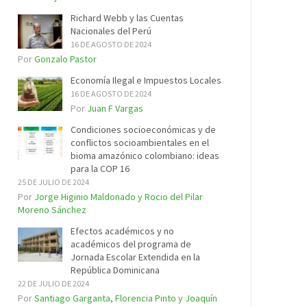
Richard Webb y las Cuentas
Nacionales del Perú
16 DE AGOSTO DE 2024
Por
Gonzalo Pastor
Economía Ilegal e Impuestos Locales
16 DE AGOSTO DE 2024
Por
Juan F Vargas
Condiciones socioeconómicas y de
conflictos socioambientales en el
bioma amazónico colombiano: ideas
para la COP 16
25 DE JULIO DE 2024
Por
Jorge Higinio Maldonado y Rocio del Pilar
Moreno Sánchez
Efectos académicos y no
académicos del programa de
Jornada Escolar Extendida en la
República Dominicana
22 DE JULIO DE 2024
Por
Santiago Garganta, Florencia Pinto y Joaquín