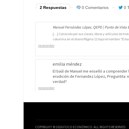
2 Respuestas
0 Comentarios
0 
Manuel Fernández López, QEPD | Punto de Vista
[…] Conocido por sus clases, libros y artículos de h
columna en el diario Página 12 bajo el nombre “El b
responder
emilia méndez
El baúl de Manuel me enseñó a comprender la
erudición de Fernandez López, Preguntita: no
verdad?
responder
COPYRIGHT © 2026 FOCO ECONÓMICO. ALL RIGHTS RESERVED.