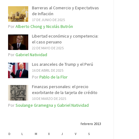
Barreras al Comercio y Expectativas
de Inflación
17 DE JUNIO DE 2025
Por
Alberto Chong y Nicolás Butrón
Libertad económica y competencia:
el caso peruano
22 DE MAYO DE 2025
Por
Gabriel Natividad
Los aranceles de Trump y el Perú
16 DE ABRIL DE 2025
Por
Pablo de la Flor
Finanzas personales: el precio
exorbitante de la tarjeta de crédito
10 DE MARZO DE 2025
Por
Soulange Gramegna y Gabriel Natividad
febrero 2013
D
L
M
X
J
V
S