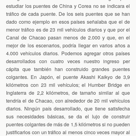
k
i
p
estudiar los puentes de China y Corea no se indicara el
e
n
tráfico de cada puente. De los seis puentes que se han
d
dado como ejemplo en esos países señalaba que el de
l
y
menor tráfico es de 23 mil vehículos diarios y que por el
Canal de Chacao pasan menos de 2.000 y que, en el
mejor de los escenarios, podría llegar en varios años a
4.000 vehículos diarios.
Podemos agregar otros países
desarrollados con cuatro veces nuestro ingreso per
cápita que también han construido grandes puentes
colgantes. En Japón, el puente Akashi Kaikyo de 3,9
kilómetros con 23 mil vehículos; el Humber Bridge en
Inglaterra de 2,2 kilómetros, de tamaño similar al que
tendría el de Chacao, con alrededor de 20 mil vehículos
diarios. Ningún país desarrollado, que tiene satisfecha
sus necesidades básicas, se da el lujo de construir
puentes colgantes de más de 1,5 kilómetros si no pueden
justificarlos con un tráfico al menos cinco veces mayor al