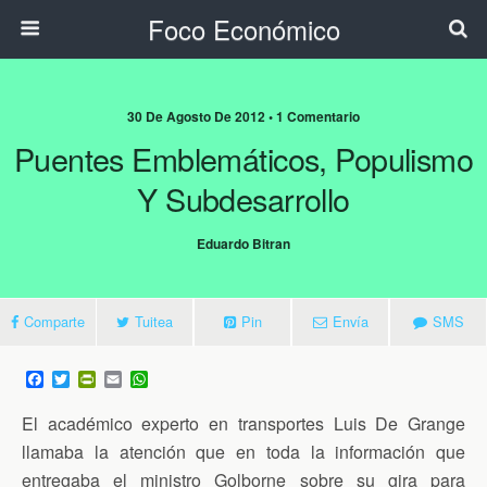
Foco Económico
30 De Agosto De 2012 • 1 Comentario
Puentes Emblemáticos, Populismo
Y Subdesarrollo
Eduardo Bitran
Comparte
Tuitea
Pin
Envía
SMS
F
T
P
E
W
a
w
r
m
h
c
i
i
a
a
El académico experto en transportes Luis De Grange
e
t
n
i
t
b
t
t
l
s
llamaba la atención que en toda la información que
o
e
F
A
entregaba el ministro Golborne sobre su gira para
o
r
r
p