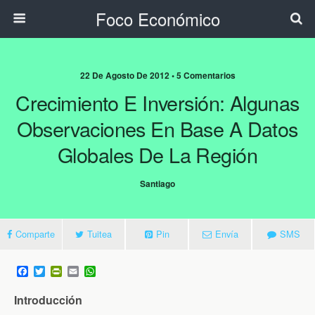
Foco Económico
22 De Agosto De 2012 • 5 Comentarios
Crecimiento E Inversión: Algunas
Observaciones En Base A Datos
Globales De La Región
Santiago
Comparte
Tuitea
Pin
Envía
SMS
F
T
P
E
W
a
w
r
m
h
c
i
i
a
a
Introducción
e
t
n
i
t