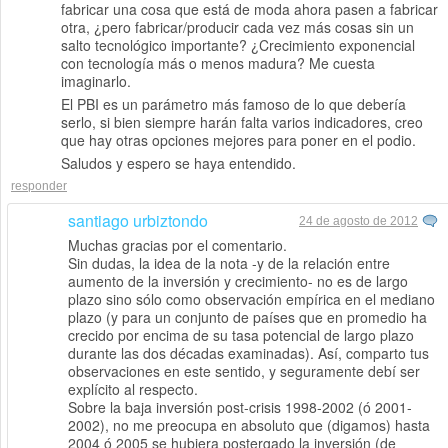
fabricar una cosa que está de moda ahora pasen a fabricar
otra, ¿pero fabricar/producir cada vez más cosas sin un
salto tecnológico importante? ¿Crecimiento exponencial
con tecnología más o menos madura? Me cuesta
imaginarlo.
El PBI es un parámetro más famoso de lo que debería
serlo, si bien siempre harán falta varios indicadores, creo
que hay otras opciones mejores para poner en el podio.
Saludos y espero se haya entendido.
responder
santiago urbiztondo
24 de agosto de 2012
Muchas gracias por el comentario.
Sin dudas, la idea de la nota -y de la relación entre
aumento de la inversión y crecimiento- no es de largo
plazo sino sólo como observación empírica en el mediano
plazo (y para un conjunto de países que en promedio ha
crecido por encima de su tasa potencial de largo plazo
durante las dos décadas examinadas). Así, comparto tus
observaciones en este sentido, y seguramente debí ser
explícito al respecto.
Sobre la baja inversión post-crisis 1998-2002 (ó 2001-
2002), no me preocupa en absoluto que (digamos) hasta
2004 ó 2005 se hubiera postergado la inversión (de