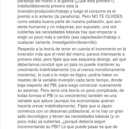
paradoja del huevo o la gallina (¿Qué está primero?),
indefectiblemente primero está la
inversión/producción/trabajo y luego el consumo es el
premio a lo anterior (la zanahoria). Pero NO TE OLVIDES
como estaba buena parte de nuestra población, que son
seres humanos y no máquinas, por supuesto, una vez
cubiertas las necesidades básicas hay que empezar a
exigir un poco más a cambio (sea capacitación/trabajo o
cualquier variante, investigación/desarrollo).
Respecto a la teoría de tener en cuenta el incremento en la
inversión más que el nivel del mismo, parece interesante a
primera vista, pero fijate que ese esquema diverge, así que
deberíamos concluir que un país no puede mantener su
crecimiento indefinidamente (no al menos monótonamente
creciente), lo cual a lo mejor es lógico, podría haber un
reseteo de la variable inversión cada tanto tiempo, donde
baja respecto del PBI, para luego comenzar nuevamente
su ascenso. Pero sería una teoría un poco complicada, de
todas formas el PBI (o su crecimiento) también es una
variable que satura (aunque los economistas quieran
hacerla crecer indefinidamente). Fijate que si Japón
comienza con un descenso poblacional, si no hay un gran
salto tecnológico y tienen las necesidades básicas (y un
poco más) ya cubiertas, ¿porqué debería seguir
incrementando su PBI? Lo que puede pasar es que de