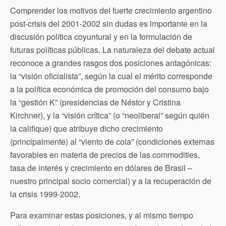
b
t
t
l
s
o
e
F
A
Comprender los motivos del fuerte crecimiento argentino
o
r
r
p
post-crisis del 2001-2002 sin dudas es importante en la
k
i
p
e
discusión política coyuntural y en la formulación de
n
d
futuras políticas públicas.
La naturaleza del debate actual
l
reconoce a grandes rasgos dos posiciones antagónicas:
y
la “visión oficialista”, según la cual el mérito corresponde
a la política económica de promoción del consumo bajo
la “gestión K” (presidencias de Néstor y Cristina
Kirchner), y la “visión crítica” (o “neoliberal” según quién
la califique) que atribuye dicho crecimiento
(principalmente) al “viento de cola” (condiciones externas
favorables en materia de precios de las commodities,
tasa de interés y crecimiento en dólares de Brasil –
nuestro principal socio comercial) y a la recuperación de
la crisis 1999-2002.
Para examinar estas posiciones, y al mismo tiempo