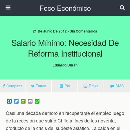
Foco Económico
21 De Junio De 2012 • Sin Comentarios
Salario Mínimo: Necesidad De
Reforma Institucional
Eduardo Bitran
Comparte
Tuitea
Pin
Envía
SMS
F
T
P
E
W
a
w
r
m
h
c
i
i
a
a
Casi una década demoró en recuperarse el empleo luego
e
t
n
i
t
b
t
t
l
s
de la recesión que sufrió Chile a fines de los noventa,
o
e
F
A
producto de la crisis del sudeste asiático. La caída en el
o
r
r
p