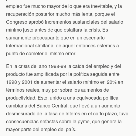
k
i
p
empleo fue mucho mayor de lo que era inevitable, y la
e
n
recuperación posterior mucho más lenta, porque el
d
Congreso aprobó incrementos sustanciales del salario
l
y
mínimo justo antes de que estallara la crisis. Es
sumamente preocupante que en un escenario
internacional similar al de aquel entonces estemos a
punto de cometer el mismo error.
En la crisis del año 1998-99 la caída del empleo y del
producto fue amplificada por la política seguida entre
1998 y 2001 de aumentar el salario mínimo en 20% en
términos reales, muy por sobre los aumentos de
productividad. Esto, unido a una equivocada política
cambiaria del Banco Central, que llevó a un aumento
desmesurado de la tasa de interés en el corto plazo, tuvo
consecuencias nefastas sobre la pyme, que genera la
mayor parte del empleo del país.