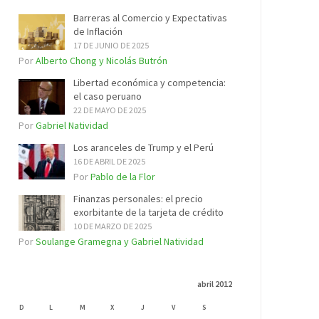
Barreras al Comercio y Expectativas
de Inflación
17 DE JUNIO DE 2025
Por
Alberto Chong y Nicolás Butrón
Libertad económica y competencia:
el caso peruano
22 DE MAYO DE 2025
Por
Gabriel Natividad
Los aranceles de Trump y el Perú
16 DE ABRIL DE 2025
Por
Pablo de la Flor
Finanzas personales: el precio
exorbitante de la tarjeta de crédito
10 DE MARZO DE 2025
Por
Soulange Gramegna y Gabriel Natividad
abril 2012
D
L
M
X
J
V
S