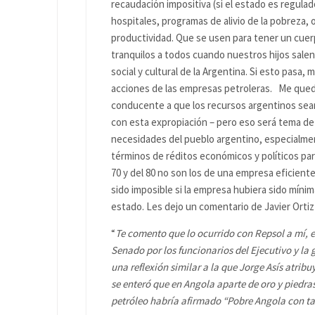
recaudación impositiva (si el estado es regula
hospitales, programas de alivio de la pobreza,
productividad. Que se usen para tener un cuerp
tranquilos a todos cuando nuestros hijos salen
social y cultural de la Argentina. Si esto pasa,
acciones de las empresas petroleras. Me que
conducente a que los recursos argentinos sea
con esta expropiación – pero eso será tema de 
necesidades del pueblo argentino, especialmen
términos de réditos económicos y políticos par
70 y del 80 no son los de una empresa eficiente
sido imposible si la empresa hubiera sido mín
estado. Les dejo un comentario de Javier Ortiz
“
Te comento que lo ocurrido con Repsol a mí, e
Senado por los funcionarios del Ejecutivo y la
una reflexión similar a la que Jorge Asís atrib
se enteró que en Angola aparte de oro y piedra
petróleo habría afirmado “Pobre Angola con ta