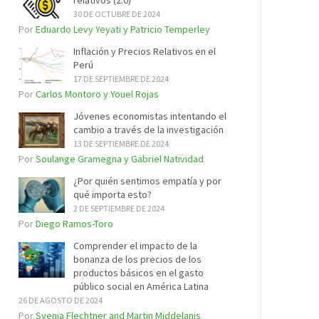
relativos (2.0)
30 DE OCTUBRE DE 2024
Por
Eduardo Levy Yeyati y Patricio Temperley
Inflación y Precios Relativos en el
Perú
17 DE SEPTIEMBRE DE 2024
Por
Carlos Montoro y Youel Rojas
Jóvenes economistas intentando el
cambio a través de la investigación
13 DE SEPTIEMBRE DE 2024
Por
Soulange Gramegna y Gabriel Natividad
¿Por quién sentimos empatía y por
qué importa esto?
2 DE SEPTIEMBRE DE 2024
Por
Diego Ramos-Toro
Comprender el impacto de la
bonanza de los precios de los
productos básicos en el gasto
público social en América Latina
26 DE AGOSTO DE 2024
Por
Svenja Flechtner and Martin Middelanis