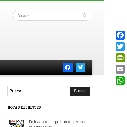
Faceb
Twitte
facebook
twitter
PrintF
Email
Whats
NOTAS RECIENTES
En busca del equilibrio de precios