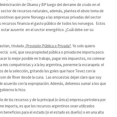
administración de Obama y BP luego del derrame de crudo en el
El sector de recursos naturales, además, plantea el obvio tema de
impositivas que pone Noruega a las empresas privadas del sector
 recursos financia el gasto público de todos los noruegos. Estos
 estar ausente en el sector energético. ¿Cuál debe ser su
stian, titulada
¿Provisión Pública o Privada?
. Yo solo quiero
ecta: a mí, que sea propiedad pública o privada me importa poco.
cer lo mejor posible mi trabajo, pagar mis impuestos, no coimear
r a mis compatriotas y a la ley argentina, ponerme la escarapela el
idos de la selección, gritando los goles que hace Tevez con la
 son de River desde la cuna. Las encuestas dejan claro que soy
a de acuerdo con la expropiación. Además, debemos sumar a los que
gobierno lo hizo.
de los recursos y de la principal (o única) empresa petrolera por
 me importa, es que los recursos argentinos sean utilizados
n beneficios para el estado (si el estado es dueño) o en una alta