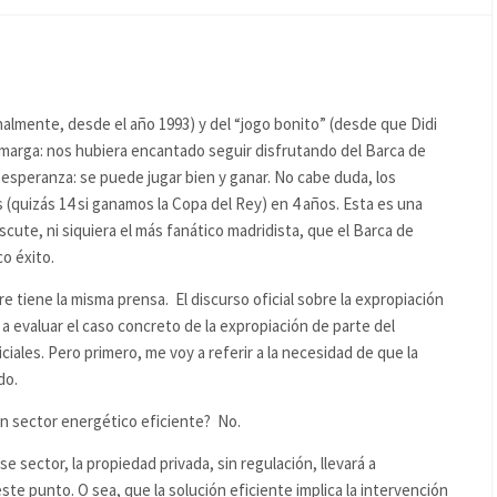
almente, desde el año 1993) y del “jogo bonito” (desde que Didi
amarga: nos hubiera encantado seguir disfrutando del Barca de
 esperanza: se puede jugar bien y ganar. No cabe duda, los
quizás 14 si ganamos la Copa del Rey) en 4 años. Esta es una
cute, ni siquiera el más fanático madridista, que el Barca de
o éxito.
 tiene la misma prensa. El discurso oficial sobre la expropiación
a evaluar el caso concreto de la expropiación de parte del
ales. Pero primero, me voy a referir a la necesidad de que la
do.
un sector energético eficiente? No.
 sector, la propiedad privada, sin regulación, llevará a
ste punto. O sea, que la solución eficiente implica la intervención