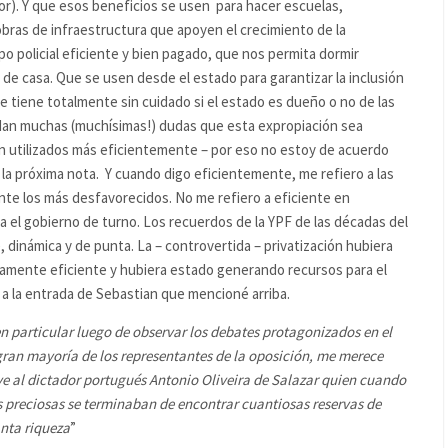
dor). Y que esos beneficios se usen para hacer escuelas,
 obras de infraestructura que apoyen el crecimiento de la
o policial eficiente y bien pagado, que nos permita dormir
 de casa. Que se usen desde el estado para garantizar la inclusión
 me tiene totalmente sin cuidado si el estado es dueño o no de las
dan muchas (muchísimas!) dudas que esta expropiación sea
n utilizados más eficientemente – por eso no estoy de acuerdo
la próxima nota. Y cuando digo eficientemente, me refiero a las
te los más desfavorecidos. No me refiero a eficiente en
a el gobierno de turno. Los recuerdos de la YPF de las décadas del
, dinámica y de punta. La – controvertida – privatización hubiera
imamente eficiente y hubiera estado generando recursos para el
 a la entrada de Sebastian que mencioné arriba.
n particular luego de observar los debates protagonizados en el
 gran mayoría de los representantes de la oposición, me merece
uye al dictador portugués Antonio Oliveira de Salazar quien cuando
s preciosas se terminaban de encontrar cuantiosas reservas de
nta riqueza
”