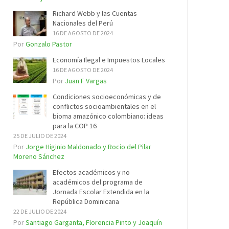
Richard Webb y las Cuentas
Nacionales del Perú
16 DE AGOSTO DE 2024
Por
Gonzalo Pastor
Economía Ilegal e Impuestos Locales
16 DE AGOSTO DE 2024
Por
Juan F Vargas
Condiciones socioeconómicas y de
conflictos socioambientales en el
bioma amazónico colombiano: ideas
para la COP 16
25 DE JULIO DE 2024
Por
Jorge Higinio Maldonado y Rocio del Pilar
Moreno Sánchez
Efectos académicos y no
académicos del programa de
Jornada Escolar Extendida en la
República Dominicana
22 DE JULIO DE 2024
Por
Santiago Garganta, Florencia Pinto y Joaquín