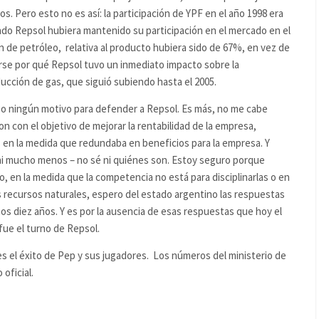
jos. Pero esto no es así: la participación de YPF en el año 1998 era
do Repsol hubiera mantenido su participación en el mercado en el
n de petróleo, relativa al producto hubiera sido de 67%, en vez de
rse por qué Repsol tuvo un inmediato impacto sobre la
ucción de gas, que siguió subiendo hasta el 2005.
go ningún motivo para defender a Repsol. Es más, no me cabe
n con el objetivo de mejorar la rentabilidad de la empresa,
 en la medida que redundaba en beneficios para la empresa. Y
ni mucho menos – no sé ni quiénes son. Estoy seguro porque
 en la medida que la competencia no está para disciplinarlas o en
s recursos naturales, espero del estado argentino las respuestas
os diez años. Y es por la ausencia de esas respuestas que hoy el
fue el turno de Repsol.
s el éxito de Pep y sus jugadores. Los números del ministerio de
oficial.