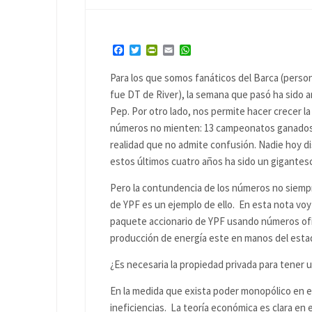
Facebook
Twitter
PrintFriendly
Email
WhatsApp
Para los que somos fanáticos del Barca (person
fue DT de River), la semana que pasó ha sido 
Pep. Por otro lado, nos permite hacer crecer la
números no mienten: 13 campeonatos ganados (
realidad que no admite confusión. Nadie hoy dis
estos últimos cuatro años ha sido un gigantesc
Pero la contundencia de los números no siempre
de YPF es un ejemplo de ello. En esta nota voy 
paquete accionario de YPF usando números ofici
producción de energía este en manos del esta
¿Es necesaria la propiedad privada para tener 
En la medida que exista poder monopólico en ese
ineficiencias. La teoría económica es clara en e