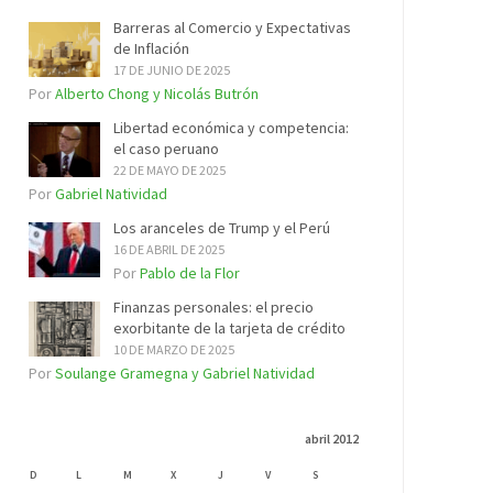
Barreras al Comercio y Expectativas
de Inflación
17 DE JUNIO DE 2025
Por
Alberto Chong y Nicolás Butrón
Libertad económica y competencia:
el caso peruano
22 DE MAYO DE 2025
Por
Gabriel Natividad
Los aranceles de Trump y el Perú
16 DE ABRIL DE 2025
Por
Pablo de la Flor
Finanzas personales: el precio
exorbitante de la tarjeta de crédito
10 DE MARZO DE 2025
Por
Soulange Gramegna y Gabriel Natividad
abril 2012
D
L
M
X
J
V
S