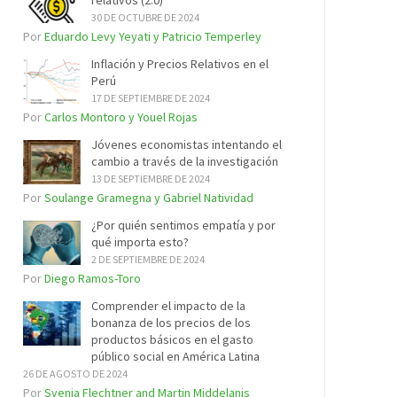
relativos (2.0)
30 DE OCTUBRE DE 2024
Por
Eduardo Levy Yeyati y Patricio Temperley
Inflación y Precios Relativos en el
Perú
17 DE SEPTIEMBRE DE 2024
Por
Carlos Montoro y Youel Rojas
Jóvenes economistas intentando el
cambio a través de la investigación
13 DE SEPTIEMBRE DE 2024
Por
Soulange Gramegna y Gabriel Natividad
¿Por quién sentimos empatía y por
qué importa esto?
2 DE SEPTIEMBRE DE 2024
Por
Diego Ramos-Toro
Comprender el impacto de la
bonanza de los precios de los
productos básicos en el gasto
público social en América Latina
26 DE AGOSTO DE 2024
Por
Svenja Flechtner and Martin Middelanis