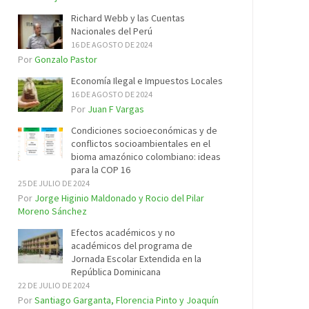
Richard Webb y las Cuentas
Nacionales del Perú
16 DE AGOSTO DE 2024
Por
Gonzalo Pastor
Economía Ilegal e Impuestos Locales
16 DE AGOSTO DE 2024
Por
Juan F Vargas
Condiciones socioeconómicas y de
conflictos socioambientales en el
bioma amazónico colombiano: ideas
para la COP 16
25 DE JULIO DE 2024
Por
Jorge Higinio Maldonado y Rocio del Pilar
Moreno Sánchez
Efectos académicos y no
académicos del programa de
Jornada Escolar Extendida en la
República Dominicana
22 DE JULIO DE 2024
Por
Santiago Garganta, Florencia Pinto y Joaquín