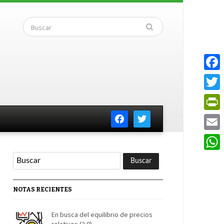
Faceb
Twitte
facebook
twitter
PrintF
Email
Whats
NOTAS RECIENTES
En busca del equilibrio de precios