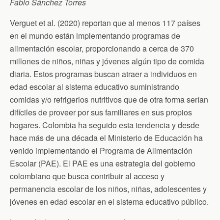
b
t
t
l
s
Fabio Sánchez Torres
o
e
F
A
o
r
r
p
Verguet et al. (2020) reportan que al menos 117 países
k
i
p
e
en el mundo están implementando programas de
n
d
alimentación escolar, proporcionando a cerca de 370
l
millones de niños, niñas y jóvenes algún tipo de comida
y
diaria. Estos programas buscan atraer a individuos en
edad escolar al sistema educativo suministrando
comidas y/o refrigerios nutritivos que de otra forma serían
difíciles de proveer por sus familiares en sus propios
hogares. Colombia ha seguido esta tendencia y desde
hace más de una década el Ministerio de Educación ha
venido implementando el Programa de Alimentación
Escolar (PAE). El PAE es una estrategia del gobierno
colombiano que busca contribuir al acceso y
permanencia escolar de los niños, niñas, adolescentes y
jóvenes en edad escolar en el sistema educativo público.