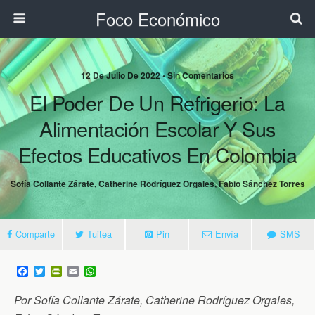
Foco Económico
12 De Julio De 2022 • Sin Comentarios
El Poder De Un Refrigerio: La
Alimentación Escolar Y Sus
Efectos Educativos En Colombia
Sofía Collante Zárate, Catherine Rodríguez Orgales, Fabio Sánchez Torres
Comparte
Tuitea
Pin
Envía
SMS
F
T
P
E
W
a
w
r
m
h
c
i
i
a
a
Por Sofía Collante Zárate, Catherine Rodríguez Orgales,
e
t
n
i
t