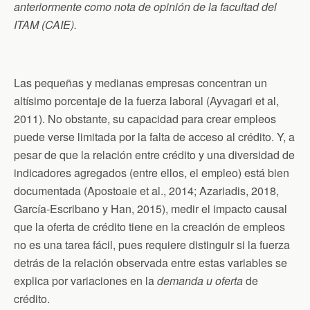
anteriormente como nota de opinión de la facultad del
k
i
p
e
ITAM (CAIE).
n
d
l
y
Las pequeñas y medianas empresas concentran un
altísimo porcentaje de la fuerza laboral (Ayvagari et al,
2011). No obstante, su capacidad para crear empleos
puede verse limitada por la falta de acceso al crédito. Y, a
pesar de que la relación entre crédito y una diversidad de
indicadores agregados (entre ellos, el empleo) está bien
documentada (Apostoaie et al., 2014; Azariadis, 2018,
García-Escribano y Han, 2015), medir el impacto causal
que la oferta de crédito tiene en la creación de empleos
no es una tarea fácil, pues requiere distinguir si la fuerza
detrás de la relación observada entre estas variables se
explica por variaciones en la
demanda u oferta
de
crédito.