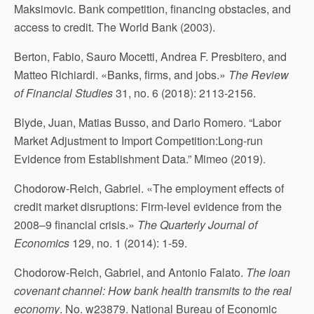
Maksimovic. Bank competition, financing obstacles, and
access to credit. The World Bank (2003).
Berton, Fabio, Sauro Mocetti, Andrea F. Presbitero, and
Matteo Richiardi. «Banks, firms, and jobs.»
The Review
of Financial Studies
31, no. 6 (2018): 2113-2156.
Blyde, Juan, Matias Busso, and Dario Romero. “Labor
Market Adjustment to Import Competition:Long-run
Evidence from Establishment Data.” Mimeo (2019).
Chodorow-Reich, Gabriel. «The employment effects of
credit market disruptions: Firm-level evidence from the
2008–9 financial crisis.»
The Quarterly Journal of
Economics
129, no. 1 (2014): 1-59.
Chodorow-Reich, Gabriel, and Antonio Falato.
The loan
covenant channel: How bank health transmits to the real
economy
. No. w23879. National Bureau of Economic