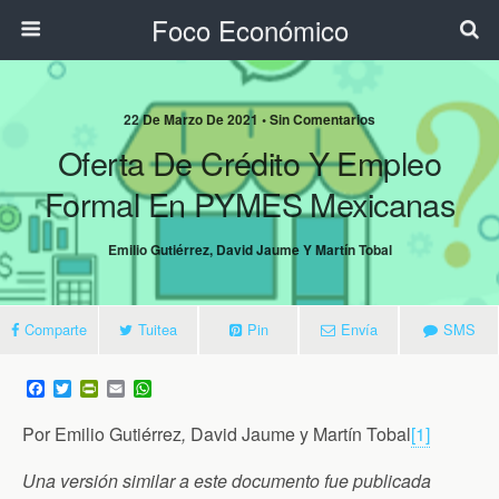
Foco Económico
22 De Marzo De 2021 • Sin Comentarios
Oferta De Crédito Y Empleo
Formal En PYMES Mexicanas
Emilio Gutiérrez, David Jaume Y Martín Tobal
Comparte
Tuitea
Pin
Envía
SMS
F
T
P
E
W
a
w
r
m
h
c
i
i
a
a
Por Emilio Gutiérrez
,
David Jaume y Martín Tobal
[1]
e
t
n
i
t
b
t
t
l
s
o
e
F
A
Una versión similar a este documento fue publicada
o
r
r
p