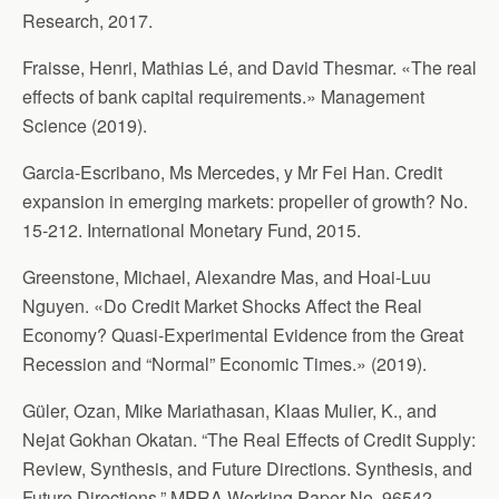
Research, 2017.
Fraisse, Henri, Mathias Lé, and David Thesmar. «The real
effects of bank capital requirements.» Management
Science (2019).
Garcia-Escribano, Ms Mercedes, y Mr Fei Han. Credit
expansion in emerging markets: propeller of growth? No.
15-212. International Monetary Fund, 2015.
Greenstone, Michael, Alexandre Mas, and Hoai-Luu
Nguyen. «Do Credit Market Shocks Affect the Real
Economy? Quasi-Experimental Evidence from the Great
Recession and “Normal” Economic Times.» (2019).
Güler, Ozan, Mike Mariathasan, Klaas Mulier, K., and
Nejat Gokhan Okatan. “The Real Effects of Credit Supply:
Review, Synthesis, and Future Directions. Synthesis, and
Future Directions.” MPRA Working Paper No. 96542.