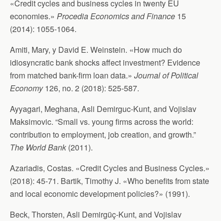
«Credit cycles and business cycles in twenty EU
economies.»
Procedia Economics and Finance
15
(2014): 1055-1064.
Amiti, Mary, y David E. Weinstein. «How much do
idiosyncratic bank shocks affect investment? Evidence
from matched bank-firm loan data.»
Journal of Political
Economy
126, no. 2 (2018): 525-587.
Ayyagari, Meghana, Asli Demirguc-Kunt, and Vojislav
Maksimovic. “Small vs. young firms across the world:
contribution to employment, job creation, and growth.”
The World Bank
(2011).
Azariadis, Costas. «Credit Cycles and Business Cycles.»
(2018): 45-71. Bartik, Timothy J. «Who benefits from state
and local economic development policies?» (1991).
Beck, Thorsten, Asli Demirgüç-Kunt, and Vojislav