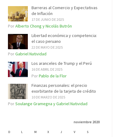
Barreras al Comercio y Expectativas
de Inflación
17 DE JUNIO DE 2025
Por
Alberto Chong y Nicolás Butrón
Libertad económica y competencia:
el caso peruano
22 DE MAYO DE 2025
Por
Gabriel Natividad
Los aranceles de Trump y el Perú
16 DE ABRIL DE 2025
Por
Pablo de la Flor
Finanzas personales: el precio
exorbitante de la tarjeta de crédito
10 DE MARZO DE 2025
Por
Soulange Gramegna y Gabriel Natividad
noviembre 2020
D
L
M
X
J
V
S