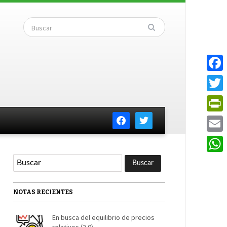
Faceb
Twitte
facebook
twitter
PrintF
Email
Whats
NOTAS RECIENTES
En busca del equilibrio de precios