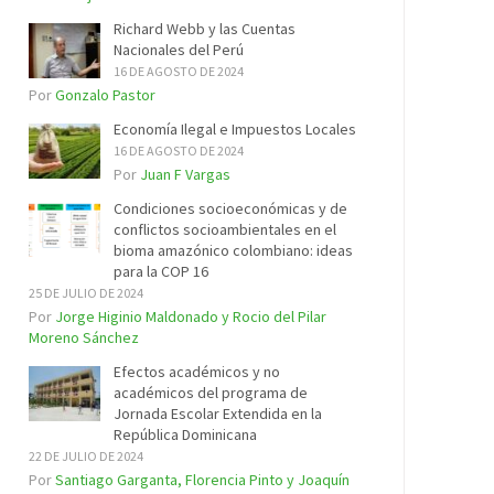
Richard Webb y las Cuentas
Nacionales del Perú
16 DE AGOSTO DE 2024
Por
Gonzalo Pastor
Economía Ilegal e Impuestos Locales
16 DE AGOSTO DE 2024
Por
Juan F Vargas
Condiciones socioeconómicas y de
conflictos socioambientales en el
bioma amazónico colombiano: ideas
para la COP 16
25 DE JULIO DE 2024
Por
Jorge Higinio Maldonado y Rocio del Pilar
Moreno Sánchez
Efectos académicos y no
académicos del programa de
Jornada Escolar Extendida en la
República Dominicana
22 DE JULIO DE 2024
Por
Santiago Garganta, Florencia Pinto y Joaquín