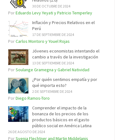
relativos (2.0)
30 DE OCTUBRE DE 2024
Por
Eduardo Levy Yeyati y Patricio Temperley
Inflación y Precios Relativos en el
Perú
17 DE SEPTIEMBRE DE 2024
Por
Carlos Montoro y Youel Rojas
Jóvenes economistas intentando el
cambio a través de la investigación
13 DE SEPTIEMBRE DE 2024
Por
Soulange Gramegna y Gabriel Natividad
¿Por quién sentimos empatía y por
qué importa esto?
2 DE SEPTIEMBRE DE 2024
Por
Diego Ramos-Toro
Comprender el impacto de la
bonanza de los precios de los
productos básicos en el gasto
público social en América Latina
26 DE AGOSTO DE 2024
Por
Svenja Flechtner and Martin Middelanis