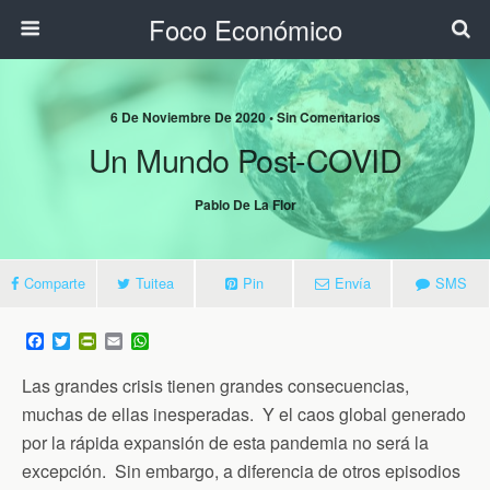
Foco Económico
6 De Noviembre De 2020 • Sin Comentarios
Un Mundo Post-COVID
Pablo De La Flor
Comparte
Tuitea
Pin
Envía
SMS
F
T
P
E
W
a
w
r
m
h
c
i
i
a
a
Las grandes crisis tienen grandes consecuencias,
e
t
n
i
t
b
t
t
l
s
muchas de ellas inesperadas. Y el caos global generado
o
e
F
A
por la rápida expansión de esta pandemia no será la
o
r
r
p
k
i
p
excepción. Sin embargo, a diferencia de otros episodios
e