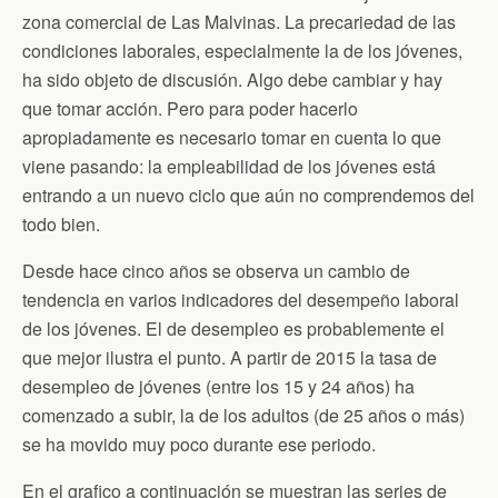
k
i
p
zona comercial de Las Malvinas. La precariedad de las
e
n
condiciones laborales, especialmente la de los jóvenes,
d
ha sido objeto de discusión. Algo debe cambiar y hay
l
y
que tomar acción. Pero para poder hacerlo
apropiadamente es necesario tomar en cuenta lo que
viene pasando: la empleabilidad de los jóvenes está
entrando a un nuevo ciclo que aún no comprendemos del
todo bien.
Desde hace cinco años se observa un cambio de
tendencia en varios indicadores del desempeño laboral
de los jóvenes. El de desempleo es probablemente el
que mejor ilustra el punto. A partir de 2015 la tasa de
desempleo de jóvenes (entre los 15 y 24 años) ha
comenzado a subir, la de los adultos (de 25 años o más)
se ha movido muy poco durante ese periodo.
En el grafico a continuación se muestran las series de