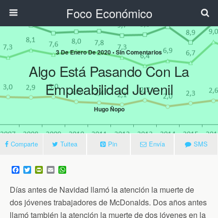
Foco Económico
3 De Enero De 2020 • Sin Comentarios
Algo Está Pasando Con La
Empleabilidad Juvenil
Hugo Ñopo
Comparte
Tuitea
Pin
Envía
SMS
F
T
P
E
W
a
w
r
m
h
c
i
i
a
a
Días antes de Navidad llamó la atención la muerte de
e
t
n
i
t
b
t
t
l
s
dos jóvenes trabajadores de McDonalds. Dos años antes
o
e
F
A
llamó también la atención la muerte de dos jóvenes en la
o
r
r
p