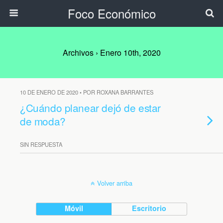
Foco Económico
Archivos › Enero 10th, 2020
10 DE ENERO DE 2020 • POR ROXANA BARRANTES
¿Cuándo planear dejó de estar
de moda?
SIN RESPUESTA
Volver arriba
Móvil
Escritorio