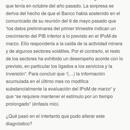
k
i
p
que tenía en octubre del año pasado. La sorpresa se
e
n
deriva del hecho de que el Banco había sostenido en el
d
comunicado de su reunión del 9 de mayo pasado que
l
y
“los datos preliminares del primer trimestre indican un
crecimiento del PIB inferior a lo previsto en el IPoM de
marzo. Ello respondería a la caída de la actividad minera
y de algunos sectores volátiles. Por el contrario, el resto
de los sectores ha exhibido un desempeño acorde con lo
previsto, en particular los ligados a los servicios y la
inversión”. Para concluir que “(…) la información
acumulada en el último mes no modifica
substancialmente la evaluación del IPoM de marzo” y
que “se requiere mantener el estímulo por un tiempo
prolongado” (énfasis mío).
¿Qué pasó en el intertanto que pudo alterar este
diagnóstico?