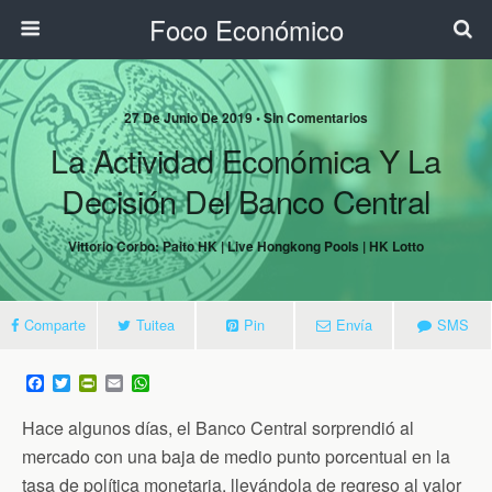
Foco Económico
27 De Junio De 2019 • Sin Comentarios
La Actividad Económica Y La
Decisión Del Banco Central
Vittorio Corbo: Paito HK | Live Hongkong Pools | HK Lotto
Comparte
Tuitea
Pin
Envía
SMS
F
T
P
E
W
a
w
r
m
h
c
i
i
a
a
Hace algunos días, el Banco Central sorprendió al
e
t
n
i
t
b
t
t
l
s
mercado con una baja de medio punto porcentual en la
o
e
F
A
tasa de política monetaria, llevándola de regreso al valor
o
r
r
p