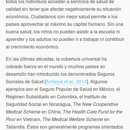
b
t
t
l
s
todos los individuos accedan a servicios de salud de
o
e
F
A
calidad sin tener que afectar negativamente su situación
o
r
r
p
k
i
p
económica. Ciudadanos con mejor salud permite a los
e
n
países aprovechar al máximo su capital humano. Sin una
d
buena salud, los niños no pueden asistir a la escuela ni
l
y
aprender y los adultos no pueden ir a trabajar ni contribuir
al crecimiento económico.
En las últimas décadas, la cobertura universal ha
cobrado fuerza en el mundo y muchos países en
desarrollo han introducido los denominados Seguros
Sociales de Salud [
Acharya et al., 2013
]. Algunos
ejemplos son el Seguro Popular de Salud en México, el
Régimen Subsidiado en Colombia, el Instituto de
Seguridad Social en Nicaragua,
The New Cooperative
Medical Scheme
en China,
The Health Care Fund for the
Poor
en Vietnam,
The Medical Welfare Scheme
en
Tailandia. Éstos son generalmente programas orientados