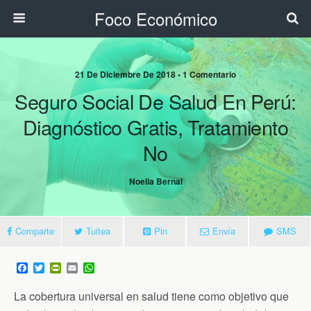
Foco Económico
21 De Diciembre De 2018 • 1 Comentario
Seguro Social De Salud En Perú:
Diagnóstico Gratis, Tratamiento
No
Noelia Bernal
Comparte
Tuitea
Pin
Envía
SMS
F
T
P
E
W
a
w
r
m
h
c
i
i
a
a
La cobertura universal en salud tiene como objetivo que
e
t
n
i
t