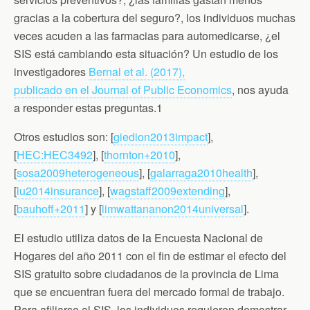
gracias a la cobertura del seguro?, los individuos muchas
veces acuden a las farmacias para automedicarse, ¿el
SIS está cambiando esta situación? Un estudio de los
investigadores
Bernal et al. (2017),
publicado en el Journal of Public Economics
, nos ayuda
a responder estas preguntas.1
Otros estudios son: [
giedion2013impact
],
[
HEC:HEC3492
], [
thornton+2010
],
[
sosa2009heterogeneous
], [
galarraga2010health
],
[
lu2014insurance
], [
wagstaff2009extending
],
[
bauhoff+2011
] y [
limwattananon2014universal
].
El estudio utiliza datos de la Encuesta Nacional de
Hogares del año 2011 con el fin de estimar el efecto del
SIS gratuito sobre ciudadanos de la provincia de Lima
que se encuentran fuera del mercado formal de trabajo.
Para afiliarse al SIS, los individuos requieren demostrar