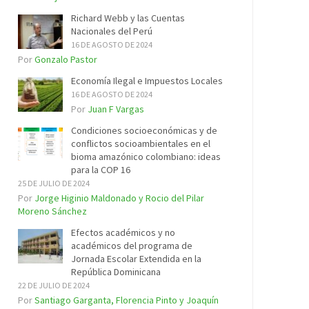
Richard Webb y las Cuentas
Nacionales del Perú
16 DE AGOSTO DE 2024
Por
Gonzalo Pastor
Economía Ilegal e Impuestos Locales
16 DE AGOSTO DE 2024
Por
Juan F Vargas
Condiciones socioeconómicas y de
conflictos socioambientales en el
bioma amazónico colombiano: ideas
para la COP 16
25 DE JULIO DE 2024
Por
Jorge Higinio Maldonado y Rocio del Pilar
Moreno Sánchez
Efectos académicos y no
académicos del programa de
Jornada Escolar Extendida en la
República Dominicana
22 DE JULIO DE 2024
Por
Santiago Garganta, Florencia Pinto y Joaquín