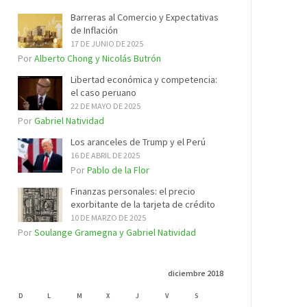
Barreras al Comercio y Expectativas
de Inflación
17 DE JUNIO DE 2025
Por
Alberto Chong y Nicolás Butrón
Libertad económica y competencia:
el caso peruano
22 DE MAYO DE 2025
Por
Gabriel Natividad
Los aranceles de Trump y el Perú
16 DE ABRIL DE 2025
Por
Pablo de la Flor
Finanzas personales: el precio
exorbitante de la tarjeta de crédito
10 DE MARZO DE 2025
Por
Soulange Gramegna y Gabriel Natividad
diciembre 2018
D
L
M
X
J
V
S