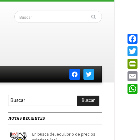
Faceb
Twitte
facebook
twitter
PrintF
Email
Whats
NOTAS RECIENTES
En busca del equilibrio de precios