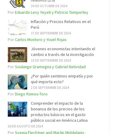
relativos (2.0)
30 DE OCTUBRE DE 2024
Por
Eduardo Levy Yeyati y Patricio Temperley
Inflación y Precios Relativos en el
Perú
17 DE SEPTIEMBRE DE 2024
Por
Carlos Montoro y Youel Rojas
Jóvenes economistas intentando el
cambio a través de la investigación
13 DE SEPTIEMBRE DE 2024
Por
Soulange Gramegna y Gabriel Natividad
¿Por quién sentimos empatía y por
qué importa esto?
2 DE SEPTIEMBRE DE 2024
Por
Diego Ramos-Toro
Comprender el impacto de la
bonanza de los precios de los
productos básicos en el gasto
público social en América Latina
26 DE AGOSTO DE 2024
Por
Svenja Flechtner and Martin Middelanis