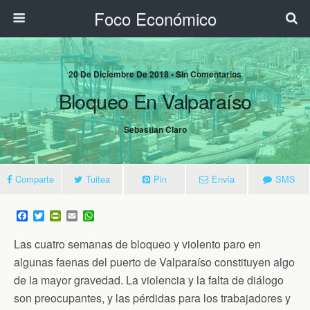
Foco Económico
20 De Diciembre De 2018 • Sin Comentarios
Bloqueo En Valparaíso
Sebastian Claro
Comparte
Tuitea
Pin
Envía
SMS
F
T
P
E
W
a
w
r
m
h
c
i
i
a
a
Las cuatro semanas de bloqueo y violento paro en
e
t
n
i
t
b
t
t
l
s
algunas faenas del puerto de Valparaíso constituyen algo
o
e
F
A
de la mayor gravedad. La violencia y la falta de diálogo
o
r
r
p
k
i
p
son preocupantes, y las pérdidas para los trabajadores y
e