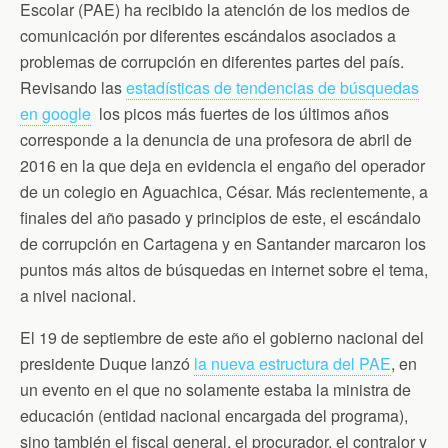
Escolar (PAE) ha recibido la atención de los medios de
k
i
p
e
comunicación por diferentes escándalos asociados a
n
d
problemas de corrupción en diferentes partes del país.
l
Revisando las
estadísticas de tendencias de búsquedas
y
en google
los picos más fuertes de los últimos años
corresponde a la denuncia de una profesora de abril de
2016 en la que deja en evidencia el engaño del operador
de un colegio en Aguachica, César. Más recientemente, a
finales del año pasado y principios de este, el escándalo
de corrupción en Cartagena y en Santander marcaron los
puntos más altos de búsquedas en internet sobre el tema,
a nivel nacional.
El 19 de septiembre de este año el gobierno nacional del
presidente Duque lanzó
la nueva estructura del PAE
, en
un evento en el que no solamente estaba la ministra de
educación (entidad nacional encargada del programa),
sino también el fiscal general, el procurador, el contralor y