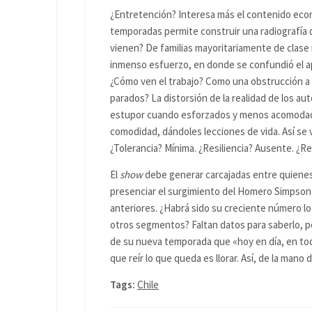
¿Entretención? Interesa más el contenido econ
temporadas permite construir una radiografía
vienen? De familias mayoritariamente de clas
inmenso esfuerzo, en donde se confundió el apo
¿Cómo ven el trabajo? Como una obstrucción a
parados? La distorsión de la realidad de los au
estupor cuando esforzados y menos acomodado
comodidad, dándoles lecciones de vida. Así se
¿Tolerancia? Mínima. ¿Resiliencia? Ausente. ¿R
El
show
debe generar carcajadas entre quienes 
presenciar el surgimiento del Homero Simpson
anteriores. ¿Habrá sido su creciente número l
otros segmentos? Faltan datos para saberlo, pe
de su nueva temporada que «hoy en día, en todas
que reír lo que queda es llorar. Así, de la mano 
Tags:
Chile