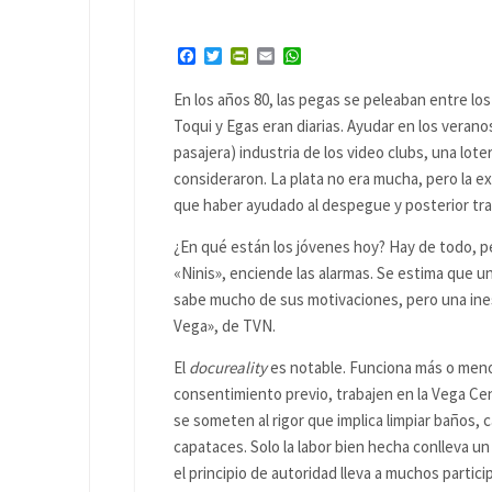
Facebook
Twitter
PrintFriendly
Email
WhatsApp
En los años 80, las pegas se peleaban entre lo
Toqui y Egas eran diarias. Ayudar en los veranos 
pasajera) industria de los video clubs, una lote
consideraron. La plata no era mucha, pero la ex
que haber ayudado al despegue y posterior tra
¿En qué están los jóvenes hoy? Hay de todo, pe
«Ninis», enciende las alarmas. Se estima que u
sabe mucho de sus motivaciones, pero una ines
Vega», de TVN.
El
docureality
es notable. Funciona más o menos 
consentimiento previo, trabajen en la Vega Cent
se someten al rigor que implica limpiar baños, c
capataces. Solo la labor bien hecha conlleva un
el principio de autoridad lleva a muchos partic