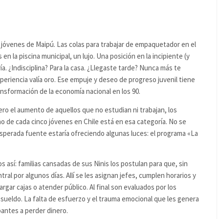
s jóvenes de Maipú. Las colas para trabajar de empaquetador en el
en la piscina municipal, un lujo. Una posición en la incipiente (y
ría. ¿Indisciplina? Para la casa. ¿Llegaste tarde? Nunca más te
periencia valía oro. Ese empuje y deseo de progreso juvenil tiene
nsformación de la economía nacional en los 90.
ro el aumento de aquellos que no estudian ni trabajan, los
no de cada cinco jóvenes en Chile está en esa categoría. No se
perada fuente estaría ofreciendo algunas luces: el programa «La
así: familias cansadas de sus Ninis los postulan para que, sin
ral por algunos días. Allí se les asignan jefes, cumplen horarios y
argar cajas o atender público. Al final son evaluados por los
 sueldo. La falta de esfuerzo y el trauma emocional que les genera
ipantes a perder dinero.