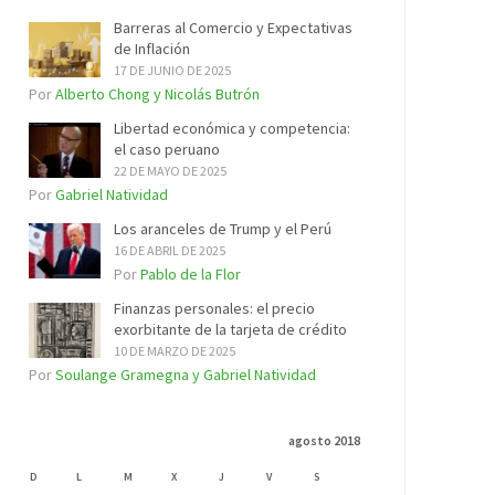
Barreras al Comercio y Expectativas
de Inflación
17 DE JUNIO DE 2025
Por
Alberto Chong y Nicolás Butrón
Libertad económica y competencia:
el caso peruano
22 DE MAYO DE 2025
Por
Gabriel Natividad
Los aranceles de Trump y el Perú
16 DE ABRIL DE 2025
Por
Pablo de la Flor
Finanzas personales: el precio
exorbitante de la tarjeta de crédito
10 DE MARZO DE 2025
Por
Soulange Gramegna y Gabriel Natividad
agosto 2018
D
L
M
X
J
V
S