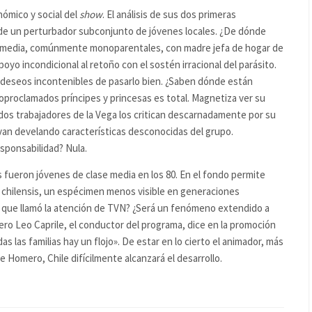
ómico y social del
show
. El análisis de sus dos primeras
 de un perturbador subconjunto de jóvenes locales. ¿De dónde
e media, comúnmente monoparentales, con madre jefa de hogar de
yo incondicional al retoño con el sostén irracional del parásito.
 deseos incontenibles de pasarlo bien. ¿Saben dónde están
toproclamados príncipes y princesas es total. Magnetiza ver su
s trabajadores de la Vega los critican descarnadamente por su
 van develando características desconocidas del grupo.
esponsabilidad? Nula.
fueron jóvenes de clase media en los 80. En el fondo permite
 chilensis, un espécimen menos visible en generaciones
o que llamó la atención de TVN? ¿Será un fenómeno extendido a
ro Leo Caprile, el conductor del programa, dice en la promoción
 las familias hay un flojo». De estar en lo cierto el animador, más
de Homero, Chile difícilmente alcanzará el desarrollo.