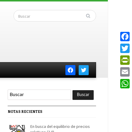
Faceb
Twitte
facebook
twitter
PrintF
Email
Whats
NOTAS RECIENTES
En busca del equilibrio de precios