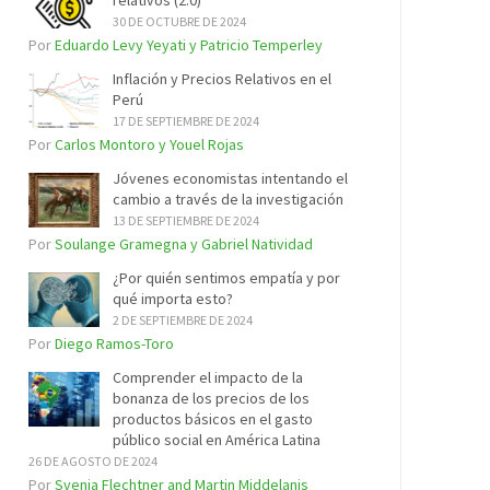
relativos (2.0)
30 DE OCTUBRE DE 2024
Por
Eduardo Levy Yeyati y Patricio Temperley
Inflación y Precios Relativos en el
Perú
17 DE SEPTIEMBRE DE 2024
Por
Carlos Montoro y Youel Rojas
Jóvenes economistas intentando el
cambio a través de la investigación
13 DE SEPTIEMBRE DE 2024
Por
Soulange Gramegna y Gabriel Natividad
¿Por quién sentimos empatía y por
qué importa esto?
2 DE SEPTIEMBRE DE 2024
Por
Diego Ramos-Toro
Comprender el impacto de la
bonanza de los precios de los
productos básicos en el gasto
público social en América Latina
26 DE AGOSTO DE 2024
Por
Svenja Flechtner and Martin Middelanis