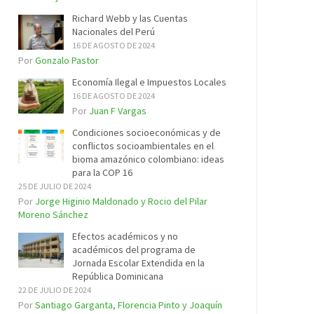
Richard Webb y las Cuentas
Nacionales del Perú
16 DE AGOSTO DE 2024
Por
Gonzalo Pastor
Economía Ilegal e Impuestos Locales
16 DE AGOSTO DE 2024
Por
Juan F Vargas
Condiciones socioeconómicas y de
conflictos socioambientales en el
bioma amazónico colombiano: ideas
para la COP 16
25 DE JULIO DE 2024
Por
Jorge Higinio Maldonado y Rocio del Pilar
Moreno Sánchez
Efectos académicos y no
académicos del programa de
Jornada Escolar Extendida en la
República Dominicana
22 DE JULIO DE 2024
Por
Santiago Garganta, Florencia Pinto y Joaquín