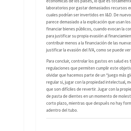
económicas de los países, lo que es totalment
laboratorios por gastar demasiados recursos en
cuales podrían ser invertidos en I&D. De nuevo
parece demasiado a la explicación que usan l
financiar bienes públicos, cuando evocan la co
para justificar su propia evasión al financiami
contribuir menos a la financiación de las nue
justificar la evasión del IVA, como se puede v
Para concluir, controlar los gastos en salud es 
regulaciones que permiten cumplir este objet
olvidar que hacemos parte de un “juego más gl
regular si, jugar con la propiedad intelectual,
que son difíciles de revertir. Jugar con la pr
de pasta de dientes en un momento de molesti
corto plazo, mientras que después no hay forma
adentro del tubo.