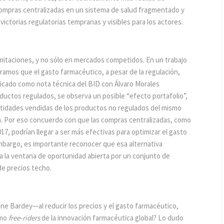
compras centralizadas en un sistema de salud fragmentado y
ctorias regulatorias tempranas y visibles para los actores.
mitaciones, y no sólo en mercados competidos. En un trabajo
amos que el gasto farmacéutico, a pesar de la regulación,
icado como nota técnica del BID con Álvaro Morales
uctos regulados, se observa un posible “efecto portafolio”,
antidades vendidas de los productos no regulados del mismo
ón. Por eso concuerdo con que las compras centralizadas, como
17, podrían llegar a ser más efectivas para optimizar el gasto
mbargo, es importante reconocer que esa alternativa
 a la ventana de oportunidad abierta por un conjunto de
 de precios techo.
ne Bardey—al reducir los precios y el gasto farmacéutico,
omo
free-riders
de la innovación farmacéutica global? Lo dudo