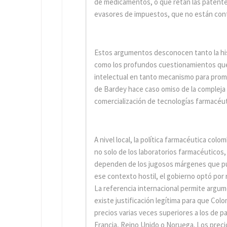
de medicamentos, o que retan las patente
evasores de impuestos, que no están cont
Estos argumentos desconocen tanto la hist
como los profundos cuestionamientos que
intelectual en tanto mecanismo para promo
de Bardey hace caso omiso de la compleja e
comercialización de tecnologías farmacéut
A nivel local, la política farmacéutica col
no solo de los laboratorios farmacéuticos,
dependen de los jugosos márgenes que pu
ese contexto hostil, el gobierno optó por 
La referencia internacional permite argum
existe justificación legítima para que Co
precios varias veces superiores a los de 
Francia, Reino Unido o Noruega. Los precio