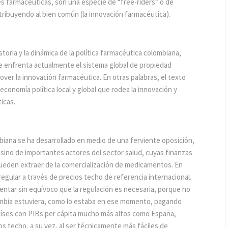
s farmacéuticas, son una especie de “free-riders” o de
ribuyendo al bien común (la innovación farmacéutica).
oria y la dinámica de la política farmacéutica colombiana,
 enfrenta actualmente el sistema global de propiedad
ver la innovación farmacéutica. En otras palabras, el texto
conomía política local y global que rodea la innovación y
icas.
ombiana se ha desarrollado en medio de una ferviente oposición,
 sino de importantes actores del sector salud, cuyas finanzas
eden extraer de la comercialización de medicamentos. En
regular a través de precios techo de referencia internacional.
entar sin equívoco que la regulación es necesaria, porque no
lombia estuviera, como lo estaba en ese momento, pagando
países con PIBs per cápita mucho más altos como España,
s techo, a su vez, al ser técnicamente más fáciles de