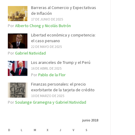
Barreras al Comercio y Expectativas
de Inflación
17 DE JUNIO DE 2025
Por
Alberto Chong y Nicolás Butrón
Libertad económica y competencia:
el caso peruano
22 DE MAYO DE 2025
Por
Gabriel Natividad
Los aranceles de Trump y el Perú
16 DE ABRIL DE 2025
Por
Pablo de la Flor
Finanzas personales: el precio
exorbitante de la tarjeta de crédito
10 DE MARZO DE 2025
Por
Soulange Gramegna y Gabriel Natividad
junio 2018
D
L
M
X
J
V
S