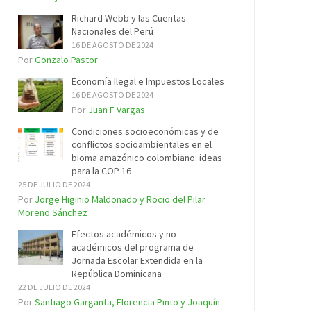
Richard Webb y las Cuentas
Nacionales del Perú
16 DE AGOSTO DE 2024
Por
Gonzalo Pastor
Economía Ilegal e Impuestos Locales
16 DE AGOSTO DE 2024
Por
Juan F Vargas
Condiciones socioeconómicas y de
conflictos socioambientales en el
bioma amazónico colombiano: ideas
para la COP 16
25 DE JULIO DE 2024
Por
Jorge Higinio Maldonado y Rocio del Pilar
Moreno Sánchez
Efectos académicos y no
académicos del programa de
Jornada Escolar Extendida en la
República Dominicana
22 DE JULIO DE 2024
Por
Santiago Garganta, Florencia Pinto y Joaquín