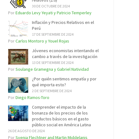
relativos (2.0)
30 DE OCTUBRE DE 2024
Por
Eduardo Levy Yeyati y Patricio Temperley
Inflación y Precios Relativos en el
Perú
17 DE SEPTIEMBRE DE 2024
Por
Carlos Montoro y Youel Rojas
Jóvenes economistas intentando el
cambio a través de la investigación
13 DE SEPTIEMBRE DE 2024
Por
Soulange Gramegna y Gabriel Natividad
¿Por quién sentimos empatía y por
qué importa esto?
2 DE SEPTIEMBRE DE 2024
Por
Diego Ramos-Toro
Comprender el impacto de la
bonanza de los precios de los
productos básicos en el gasto
público social en América Latina
26 DE AGOSTO DE 2024
Por
Svenja Flechtner and Martin Middelanis