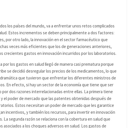
odos los países del mundo, va a enfrentar unos retos complicados
alud. Estos incrementos se deben principalmente a dos factores:
es, por otro lado, la innovación en el sector farmacéutico que
has veces más eficientes que los de generaciones anteriores,
s crecientes gastos en innovación incurridos por los laboratorios.
da por los gastos en salud llegó de manera casi prematura porque
ibe se decidió desregular los precios de los medicamentos, lo que
 dramática que tuvieron que enfrentar los diferentes ministros de
os. En efecto, si hay un sector de la economía que tiene que ser
o por dos razones interrelacionadas entre ellas. La primera tiene
al y el poder de mercado que las patentes obtenidas después de
oratorios. Estos necesitan un poder de mercado que les garantice
an incentivos, y también los recursos, para invertir en innovación
s. La segunda razón se relaciona con la cobertura en salud que
ros asociados a los choques adversos en salud. Los gastos de