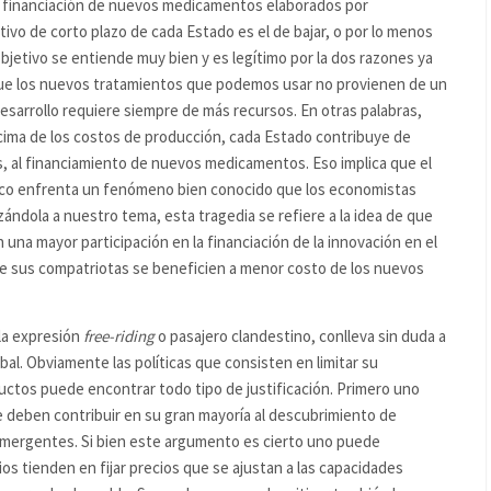
la financiación de nuevos medicamentos elaborados por
etivo de corto plazo de cada Estado es el de bajar, o por lo menos
jetivo se entiende muy bien y es legítimo por la dos razones ya
ue los nuevos tratamientos que podemos usar no provienen de un
arrollo requiere siempre de más recursos. En otras palabras,
cima de los costos de producción, cada Estado contribuye de
s, al financiamiento de nuevos medicamentos. Eso implica que el
ico enfrenta un fenómeno bien conocido que los economistas
izándola a nuestro tema, esta tragedia se refiere a la idea de que
una mayor participación en la financiación de la innovación en el
ue sus compatriotas se beneficien a menor costo de los nuevos
la expresión
free-riding
o pasajero clandestino, conlleva sin duda a
bal. Obviamente las políticas que consisten en limitar su
uctos puede encontrar todo tipo de justificación. Primero uno
 deben contribuir en su gran mayoría al descubrimiento de
mergentes. Si bien este argumento es cierto uno puede
ios tienden en fijar precios que se ajustan a las capacidades