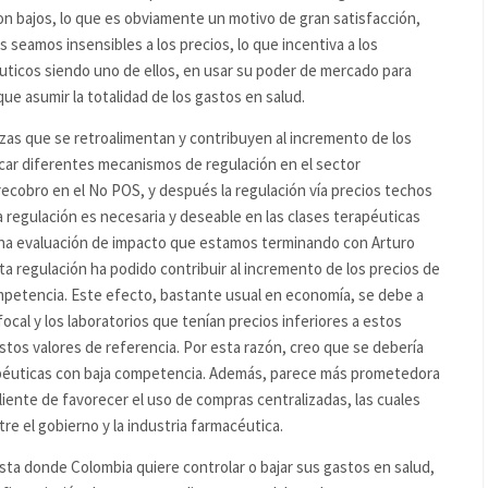
on bajos, lo que es obviamente un motivo de gran satisfacción,
 seamos insensibles a los precios, lo que incentiva a los
uticos siendo uno de ellos, en usar su poder de mercado para
ue asumir la totalidad de los gastos en salud.
zas que se retroalimentan y contribuyen al incremento de los
icar diferentes mecanismos de regulación en el sector
ecobro en el No POS, y después la regulación vía precios techos
 regulación es necesaria y deseable en las clases terapéuticas
una evaluación de impacto que estamos terminando con Arturo
a regulación ha podido contribuir al incremento de los precios de
petencia. Este efecto, bastante usual en economía, se debe a
cal y los laboratorios que tenían precios inferiores a estos
stos valores de referencia. Por esta razón, creo que se debería
rapéuticas con baja competencia. Además, parece más prometedora
liente de favorecer el uso de compras centralizadas, las cuales
e el gobierno y la industria farmacéutica.
ta donde Colombia quiere controlar o bajar sus gastos en salud,