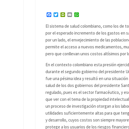
Facebook
Twitter
PrintFriendly
Email
WhatsApp
El sistema de salud colombiano, como los de t
por el esperado incremento de los gastos en s
por un lado, el envejecimiento de las poblacion
permite el acceso a nuevos medicamentos, muc
pero que conllevan unos costos altísimos por lo
En el contexto colombiano esta presión ejerci
durante el segundo gobierno del presidente Ur
fue una pésima idea y resultó en una situación
salud de los dos gobiernos del presidente Sant
regulado, pues es el sector farmacéutico, y es
que ver con el tema de la propiedad intelectu
un proceso de investigación otorgan a los lab
utilidades suficientemente altas para que teng
y desarrollo, cuyos costos son siempre mayore
protege a los usuarios de los riesgos financie