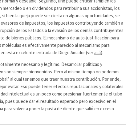
e normal y deseable. Segundo, uno puede criticar también los
 mercadeo o en dividendos para retribuir a sus accionistas, los
, si bien la queja puede ser cierta en algunas oportunidades, se
os evasores de impuestos, los impuestos contribuyendo también a
rrupción de los Estados o la evasión de los demás contribuyentes
ento de bienes públicos. El mecanismo de auto-justificación para
vas moléculas es efectivamente parecido al mecanismo para
er en esta excelente entrada de Diego Amador (ver
acá
).
totalmente necesario y legítimo. Desarrollar políticas y
ivo son siempre bienvenidos. Pero al mismo tiempo no podemos
obal” al cual tenemos que traer nuestra contribución. Por ende,
 mejor evitar. Eso puede tener efectos reputacionales y colaterales
opiedad intelectual es un poco como presionar fuertemente el tubo
a, pues puede dar el resultado esperado pero excesivo en el
 para volver a poner la pasta de diente que salió en exceso