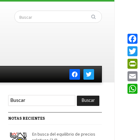
Faceb
Twitte
facebook
twitter
PrintF
Email
Whats
NOTAS RECIENTES
En busca del equilibrio de precios