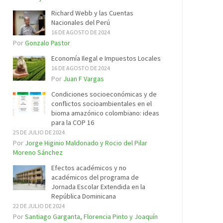
Richard Webb y las Cuentas
Nacionales del Perú
16 DE AGOSTO DE 2024
Por
Gonzalo Pastor
Economía Ilegal e Impuestos Locales
16 DE AGOSTO DE 2024
Por
Juan F Vargas
Condiciones socioeconómicas y de
conflictos socioambientales en el
bioma amazónico colombiano: ideas
para la COP 16
25 DE JULIO DE 2024
Por
Jorge Higinio Maldonado y Rocio del Pilar
Moreno Sánchez
Efectos académicos y no
académicos del programa de
Jornada Escolar Extendida en la
República Dominicana
22 DE JULIO DE 2024
Por
Santiago Garganta, Florencia Pinto y Joaquín