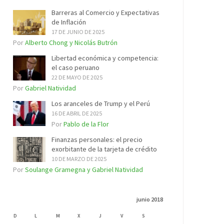
Barreras al Comercio y Expectativas
de Inflación
17 DE JUNIO DE 2025
Por
Alberto Chong y Nicolás Butrón
Libertad económica y competencia:
el caso peruano
22 DE MAYO DE 2025
Por
Gabriel Natividad
Los aranceles de Trump y el Perú
16 DE ABRIL DE 2025
Por
Pablo de la Flor
Finanzas personales: el precio
exorbitante de la tarjeta de crédito
10 DE MARZO DE 2025
Por
Soulange Gramegna y Gabriel Natividad
junio 2018
D
L
M
X
J
V
S