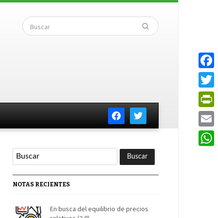
Faceb
Twitte
facebook
twitter
PrintF
Email
Whats
NOTAS RECIENTES
En busca del equilibrio de precios