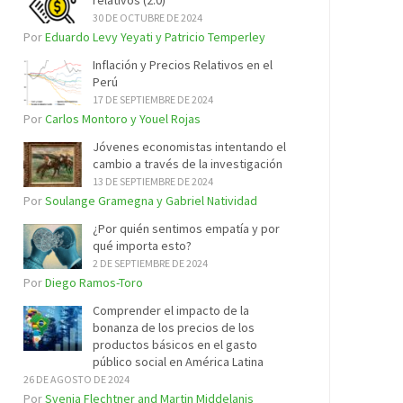
relativos (2.0)
30 DE OCTUBRE DE 2024
Por
Eduardo Levy Yeyati y Patricio Temperley
Inflación y Precios Relativos en el
Perú
17 DE SEPTIEMBRE DE 2024
Por
Carlos Montoro y Youel Rojas
Jóvenes economistas intentando el
cambio a través de la investigación
13 DE SEPTIEMBRE DE 2024
Por
Soulange Gramegna y Gabriel Natividad
¿Por quién sentimos empatía y por
qué importa esto?
2 DE SEPTIEMBRE DE 2024
Por
Diego Ramos-Toro
Comprender el impacto de la
bonanza de los precios de los
productos básicos en el gasto
público social en América Latina
26 DE AGOSTO DE 2024
Por
Svenja Flechtner and Martin Middelanis