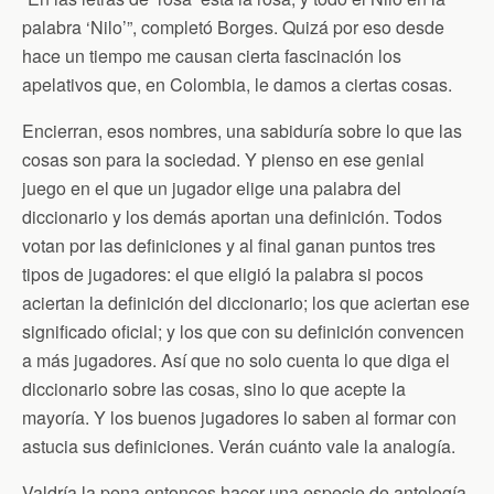
n
d
palabra ‘Nilo’”, completó Borges. Quizá por eso desde
l
hace un tiempo me causan cierta fascinación los
y
apelativos que, en Colombia, le damos a ciertas cosas.
Encierran, esos nombres, una sabiduría sobre lo que las
cosas son para la sociedad. Y pienso en ese genial
juego en el que un jugador elige una palabra del
diccionario y los demás aportan una definición. Todos
votan por las definiciones y al final ganan puntos tres
tipos de jugadores: el que eligió la palabra si pocos
aciertan la definición del diccionario; los que aciertan ese
significado oficial; y los que con su definición convencen
a más jugadores. Así que no solo cuenta lo que diga el
diccionario sobre las cosas, sino lo que acepte la
mayoría. Y los buenos jugadores lo saben al formar con
astucia sus definiciones. Verán cuánto vale la analogía.
Valdría la pena entonces hacer una especie de antología