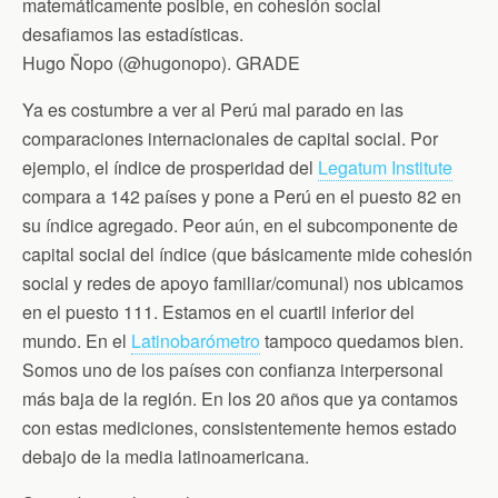
b
t
t
l
s
matemáticamente posible, en cohesión social
o
e
F
A
desafiamos las estadísticas.
o
r
r
p
k
i
p
Hugo Ñopo (@hugonopo). GRADE
e
n
d
Ya es costumbre a ver al Perú mal parado en las
l
comparaciones internacionales de capital social. Por
y
ejemplo, el índice de prosperidad del
Legatum Institute
compara a 142 países y pone a Perú en el puesto 82 en
su índice agregado. Peor aún, en el subcomponente de
capital social del índice (que básicamente mide cohesión
social y redes de apoyo familiar/comunal) nos ubicamos
en el puesto 111. Estamos en el cuartil inferior del
mundo. En el
Latinobarómetro
tampoco quedamos bien.
Somos uno de los países con confianza interpersonal
más baja de la región. En los 20 años que ya contamos
con estas mediciones, consistentemente hemos estado
debajo de la media latinoamericana.