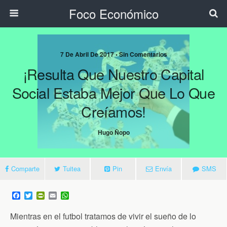
Foco Económico
7 De Abril De 2017 • Sin Comentarios
¡Resulta Que Nuestro Capital
Social Estaba Mejor Que Lo Que
Creíamos!
Hugo Ñopo
Comparte
Tuitea
Pin
Envía
SMS
F
T
P
E
W
a
w
r
m
h
c
i
i
a
a
Mientras en el futbol tratamos de vivir el sueño de lo
e
t
n
i
t