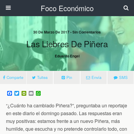
Foco Económico
30 De Marzo De 2017 • Sin Comentarios
Las Liebres De Piñera
Eduardo Engel
Comparte
Tuitea
Pin
Envía
SMS
F
T
P
E
W
a
w
r
m
h
c
i
i
a
a
“¿Cuánto ha cambiado Piñera?”, preguntaba un reportaje
e
t
n
i
t
b
t
t
l
s
en este diario el domingo pasado. Las respuestas eran
o
e
F
A
muy positivas: estamos frente a un nuevo Piñera, más
o
r
r
p
k
i
p
humilde, que escucha y no pretende controlarlo todo, con
e