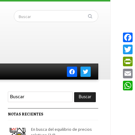
Faceb
Twitte
facebook
twitter
PrintF
Email
Whats
NOTAS RECIENTES
En busca del equilibrio de precios