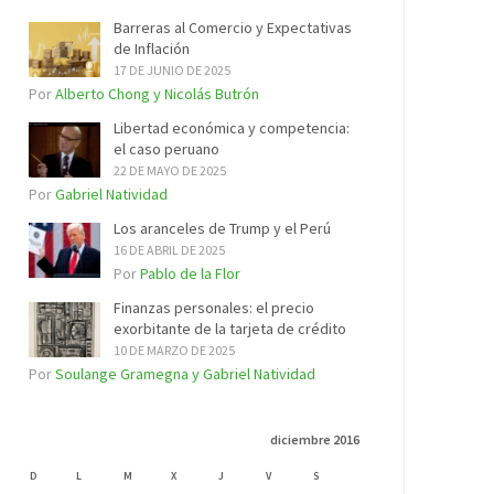
Barreras al Comercio y Expectativas
de Inflación
17 DE JUNIO DE 2025
Por
Alberto Chong y Nicolás Butrón
Libertad económica y competencia:
el caso peruano
22 DE MAYO DE 2025
Por
Gabriel Natividad
Los aranceles de Trump y el Perú
16 DE ABRIL DE 2025
Por
Pablo de la Flor
Finanzas personales: el precio
exorbitante de la tarjeta de crédito
10 DE MARZO DE 2025
Por
Soulange Gramegna y Gabriel Natividad
diciembre 2016
D
L
M
X
J
V
S