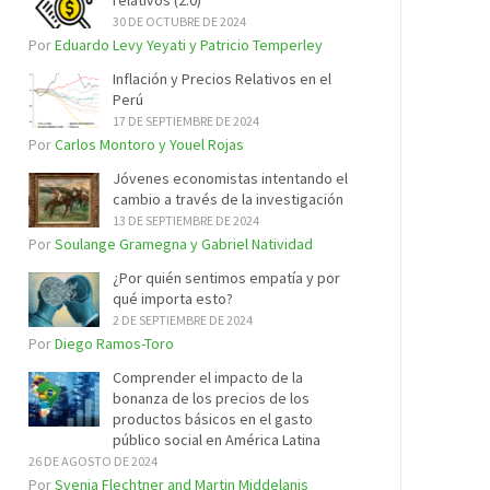
relativos (2.0)
30 DE OCTUBRE DE 2024
Por
Eduardo Levy Yeyati y Patricio Temperley
Inflación y Precios Relativos en el
Perú
17 DE SEPTIEMBRE DE 2024
Por
Carlos Montoro y Youel Rojas
Jóvenes economistas intentando el
cambio a través de la investigación
13 DE SEPTIEMBRE DE 2024
Por
Soulange Gramegna y Gabriel Natividad
¿Por quién sentimos empatía y por
qué importa esto?
2 DE SEPTIEMBRE DE 2024
Por
Diego Ramos-Toro
Comprender el impacto de la
bonanza de los precios de los
productos básicos en el gasto
público social en América Latina
26 DE AGOSTO DE 2024
Por
Svenja Flechtner and Martin Middelanis