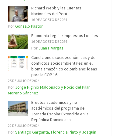
Richard Webb y las Cuentas
Nacionales del Perú
16 DE AGOSTO DE 2024
Por
Gonzalo Pastor
Economía Ilegal e Impuestos Locales
16 DE AGOSTO DE 2024
Por
Juan F Vargas
Condiciones socioeconómicas y de
conflictos socioambientales en el
bioma amazónico colombiano: ideas
para la COP 16
25 DE JULIO DE 2024
Por
Jorge Higinio Maldonado y Rocio del Pilar
Moreno Sánchez
Efectos académicos y no
académicos del programa de
Jornada Escolar Extendida en la
República Dominicana
22 DE JULIO DE 2024
Por
Santiago Garganta, Florencia Pinto y Joaquín