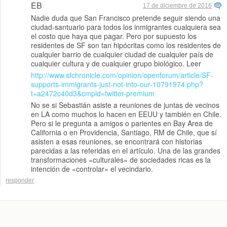
EB
17 de diciembre de 2016
Nadie duda que San Francisco pretende seguir siendo una
ciudad-santuario para todos los inmigrantes cualquiera sea
el costo que haya que pagar. Pero por supuesto los
residentes de SF son tan hipócritas como los residentes de
cualquier barrio de cualquier ciudad de cualquier país de
cualquier cultura y de cualquier grupo biológico. Leer
http://www.sfchronicle.com/opinion/openforum/article/SF-
supports-immigrants-just-not-into-our-10791974.php?
t=a2472c40d3&cmpid=twitter-premium
No se si Sebastián asiste a reuniones de juntas de vecinos
en LA como muchos lo hacen en EEUU y también en Chile.
Pero si le pregunta a amigos o parientes en Bay Area de
California o en Providencia, Santiago, RM de Chile, que sí
asisten a esas reuniones, se encontrará con historias
parecidas a las referidas en el artículo. Una de las grandes
transformaciones «culturales» de sociedades ricas es la
intención de «controlar» el vecindario.
responder