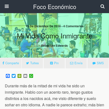
Foco Económico
15 De Diciembre De 2016 • 4 Comentarios
Mi Vida Como Inmigrante
Sebastian Edwards
Comparte
Tuitea
Pin
Envía
SMS
F
T
P
E
W
a
w
r
m
h
c
i
i
a
a
Durante más de la mitad de mi vida he sido un
e
t
n
i
t
b
t
t
l
s
inmigrante. Hablo con un acento raro, tengo gustos
o
e
F
A
distintos a los nacidos acá, me visto diferente y suelo
o
r
r
p
k
i
p
soñar en otro idioma. A nadie le parece extraño; más bien
e