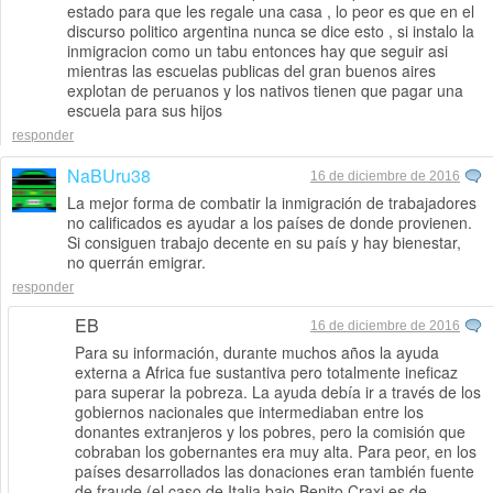
estado para que les regale una casa , lo peor es que en el
discurso politico argentina nunca se dice esto , si instalo la
inmigracion como un tabu entonces hay que seguir asi
mientras las escuelas publicas del gran buenos aires
explotan de peruanos y los nativos tienen que pagar una
escuela para sus hijos
responder
NaBUru38
16 de diciembre de 2016
La mejor forma de combatir la inmigración de trabajadores
no calificados es ayudar a los países de donde provienen.
Si consiguen trabajo decente en su país y hay bienestar,
no querrán emigrar.
responder
EB
16 de diciembre de 2016
Para su información, durante muchos años la ayuda
externa a Africa fue sustantiva pero totalmente ineficaz
para superar la pobreza. La ayuda debía ir a través de los
gobiernos nacionales que intermediaban entre los
donantes extranjeros y los pobres, pero la comisión que
cobraban los gobernantes era muy alta. Para peor, en los
países desarrollados las donaciones eran también fuente
de fraude (el caso de Italia bajo Benito Craxi es de