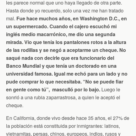
n
les parece normal que uno haya llegado de otra parte.
d
Hasta donde yo recuerdo, solo una vez me han tratado
l
y
mal.
Fue hace muchos años, en Washington D.C., en
un supermercado. Cuando el cajero escuchó mi
inglés medio macarrónico, me dio una segunda
mirada. Vio que tenía los pantalones rotos a la altura
de las rodillas y se negó a aceptarme un cheque. No
saqué nada con decirle que era funcionario del
Banco Mundial y que tenía un doctorado en una
universidad famosa. Igual me echó para un lado y no
pude comprar lo que necesitaba. “No se puede fiar
en gente como tú”, masculló por lo bajo.
Luego le
sonrió a una rubia zaparrastrosa, a quien le aceptó el
cheque.
En California, donde vivo desde hace 35 años, el 27% de
la población está constituida por inmigrantes: latinos,
vietnamitas, persas, chinos, europeos, indios, rusos y