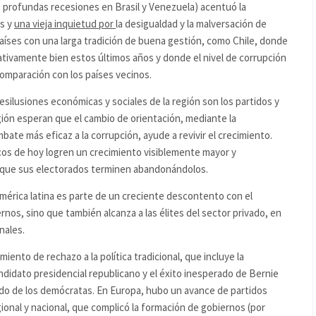
e profundas recesiones en Brasil y Venezuela) acentuó la
os y
una vieja inquietud por
la desigualdad y la malversación de
aíses con una larga tradición de buena gestión, como Chile, donde
ativamente bien estos últimos años y donde el nivel de corrupción
omparación con los países vecinos.
desilusiones económicas y sociales de la región son los partidos y
gión esperan que el cambio de orientación, mediante la
bate más eficaz a la corrupción, ayude a revivir el crecimiento.
icos de hoy logren un crecimiento visiblemente mayor y
 que sus electorados terminen abandonándolos.
América latina es parte de un creciente descontento con el
rnos, sino que también alcanza a las élites del sector privado, en
nales.
iento de rechazo a la política tradicional, que incluye la
didato presidencial republicano y el éxito inesperado de Bernie
 lado de los demócratas. En Europa, hubo un avance de partidos
egional y nacional, que complicó la formación de gobiernos (por