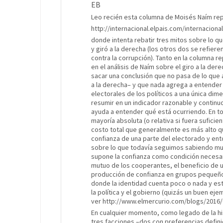
EB
Leo recién esta columna de Moisés Naím rep
http://internacional.elpais.com/internacio
donde intenta rebatir tres mitos sobre lo qu
y giró a la derecha (los otros dos se refier
contra la corrupción). Tanto en la columna
en el análisis de Naím sobre el giro a la de
sacar una conclusión que no pasa de lo que 
a la derecha– y que nada agrega a entender l
electorales de los políticos a una única dim
resumir en un indicador razonable y continu
ayuda a entender qué está ocurriendo. En t
mayoría absoluta (o relativa si fuera sufici
costo total que generalmente es más alto q
confianza de una parte del electorado y ent
sobre lo que todavía seguimos sabiendo mu
supone la confianza como condición necesari
mutuo de los cooperantes, el beneficio de u
producción de confianza en grupos pequeño
donde la identidad cuenta poco o nada y e
la política y el gobierno (quizás un buen ejem
ver
http://www.elmercurio.com/blogs/2016/0
En cualquier momento, como legado de la his
tres facciones –dos con preferencias defin