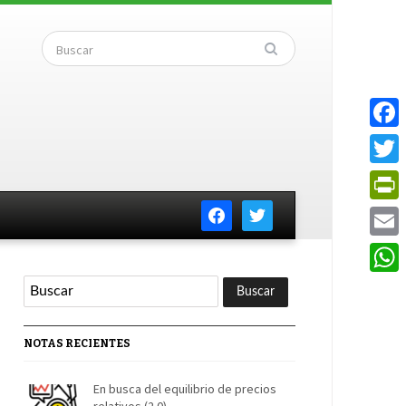
Faceb
Twitte
facebook
twitter
PrintF
Email
Whats
NOTAS RECIENTES
En busca del equilibrio de precios