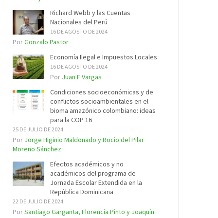
Richard Webb y las Cuentas
Nacionales del Perú
16 DE AGOSTO DE 2024
Por
Gonzalo Pastor
Economía Ilegal e Impuestos Locales
16 DE AGOSTO DE 2024
Por
Juan F Vargas
Condiciones socioeconómicas y de
conflictos socioambientales en el
bioma amazónico colombiano: ideas
para la COP 16
25 DE JULIO DE 2024
Por
Jorge Higinio Maldonado y Rocio del Pilar
Moreno Sánchez
Efectos académicos y no
académicos del programa de
Jornada Escolar Extendida en la
República Dominicana
22 DE JULIO DE 2024
Por
Santiago Garganta, Florencia Pinto y Joaquín