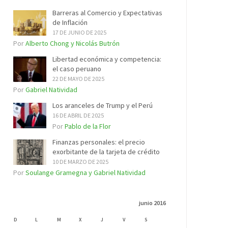
Barreras al Comercio y Expectativas
de Inflación
17 DE JUNIO DE 2025
Por
Alberto Chong y Nicolás Butrón
Libertad económica y competencia:
el caso peruano
22 DE MAYO DE 2025
Por
Gabriel Natividad
Los aranceles de Trump y el Perú
16 DE ABRIL DE 2025
Por
Pablo de la Flor
Finanzas personales: el precio
exorbitante de la tarjeta de crédito
10 DE MARZO DE 2025
Por
Soulange Gramegna y Gabriel Natividad
junio 2016
D
L
M
X
J
V
S