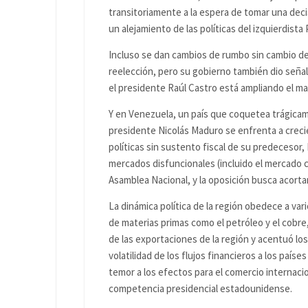
transitoriamente a la espera de tomar una deci
un alejamiento de las políticas del izquierdista
Incluso se dan cambios de rumbo sin cambio de 
reelección, pero su gobierno también dio señal
el presidente Raúl Castro está ampliando el ma
Y en Venezuela, un país que coquetea trágicame
presidente Nicolás Maduro se enfrenta a creci
políticas sin sustento fiscal de su predecesor
mercados disfuncionales (incluido el mercado c
Asamblea Nacional, y la oposición busca acort
La dinámica política de la región obedece a var
de materias primas como el petróleo y el cobre,
de las exportaciones de la región y acentuó l
volatilidad de los flujos financieros a los paíse
temor a los efectos para el comercio internacio
competencia presidencial estadounidense.