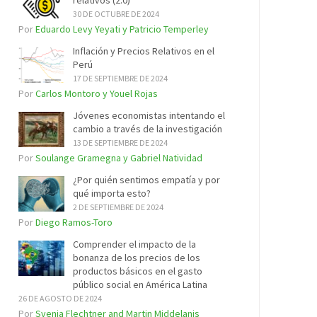
relativos (2.0)
30 DE OCTUBRE DE 2024
Por
Eduardo Levy Yeyati y Patricio Temperley
Inflación y Precios Relativos en el
Perú
17 DE SEPTIEMBRE DE 2024
Por
Carlos Montoro y Youel Rojas
Jóvenes economistas intentando el
cambio a través de la investigación
13 DE SEPTIEMBRE DE 2024
Por
Soulange Gramegna y Gabriel Natividad
¿Por quién sentimos empatía y por
qué importa esto?
2 DE SEPTIEMBRE DE 2024
Por
Diego Ramos-Toro
Comprender el impacto de la
bonanza de los precios de los
productos básicos en el gasto
público social en América Latina
26 DE AGOSTO DE 2024
Por
Svenja Flechtner and Martin Middelanis