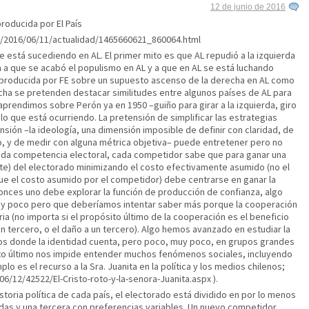
12 de junio de 2016
roducida por El País
nal/2016/06/11/actualidad/1465660621_860064.html
e está sucediendo en AL. El primer mito es que AL repudió a la izquierda
en a que se acabó el populismo en AL y a que en AL se está luchando
 reproducida por FE sobre un supuesto ascenso de la derecha en AL como
recha se pretenden destacar similitudes entre algunos países de AL para
aprendimos sobre Perón ya en 1950 –guiño para girar a la izquierda, giro
o que está ocurriendo. La pretensión de simplificar las estrategias
ensión –la ideología, una dimensión imposible de definir con claridad, de
o, y de medir con alguna métrica objetiva– puede entretener pero no
oda competencia electoral, cada competidor sabe que para ganar una
ente) del electorado minimizando el costo efectivamente asumido (no el
ue el costo asumido por el competidor) debe centrarse en ganar la
onces uno debe explorar la función de producción de confianza, algo
y poco pero que deberíamos intentar saber más porque la cooperación
a (no importa si el propósito último de la cooperación es el beneficio
n tercero, o el daño a un tercero). Algo hemos avanzado en estudiar la
s donde la identidad cuenta, pero poco, muy poco, en grupos grandes
sto último nos impide entender muchos fenómenos sociales, incluyendo
plo es el recurso a la Sra. Juanita en la política y los medios chilenos;
6/12/42522/El-Cristo-roto-y-la-senora-Juanita.aspx
).
toria política de cada país, el electorado está dividido en por lo menos
idas y una tercera con preferencias variables. Un nuevo competidor