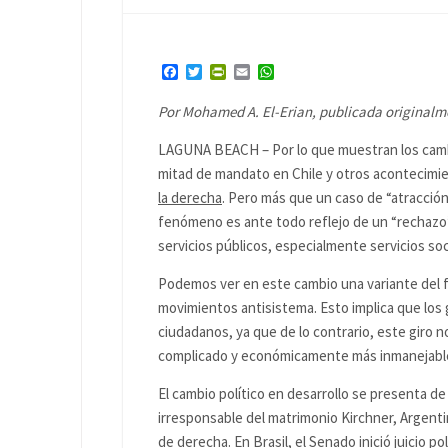
Facebook
Twitter
PrintFriendly
Email
WhatsApp
Por Mohamed A. El-Erian, publicada originalme
LAGUNA BEACH – Por lo que muestran los cambio
mitad de mandato en Chile y otros acontecimien
la derecha
. Pero más que un caso de “atracción
fenómeno es ante todo reflejo de un “rechazo”,
servicios públicos, especialmente servicios soc
Podemos ver en este cambio una variante del fl
movimientos antisistema. Esto implica que los 
ciudadanos, ya que de lo contrario, este giro 
complicado y económicamente más inmanejable)
El cambio político en desarrollo se presenta 
irresponsable del matrimonio Kirchner, Argent
de derecha. En Brasil, el Senado inició juicio po