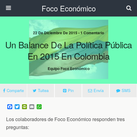
Foco Económico
22 De Diciembre De 2015 • 1 Comentario
Un Balance De La Política Pública
En 2015 En Colombia
Equipo Foco Económico
Comparte
Tuitea
Pin
Envía
SMS
F
T
P
E
W
a
w
r
m
h
c
i
i
a
a
Los colaboradores de Foco Económico responden tres
e
t
n
i
t
b
t
t
l
s
preguntas:
o
e
F
A
o
r
r
p