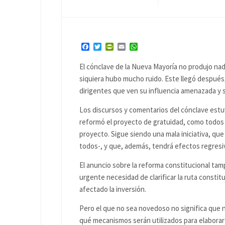
Facebook
Twitter
PrintFriendly
Email
WhatsApp
El cónclave de la Nueva Mayoría no produjo na
siquiera hubo mucho ruido. Este llegó después,
dirigentes que ven su influencia amenazada y 
Los discursos y comentarios del cónclave estu
reformó el proyecto de gratuidad, como todos l
proyecto. Sigue siendo una mala iniciativa, que
todos-, y que, además, tendrá efectos regresiv
El anuncio sobre la reforma constitucional ta
urgente necesidad de clarificar la ruta constit
afectado la inversión.
Pero el que no sea novedoso no significa que 
qué mecanismos serán utilizados para elaborar 