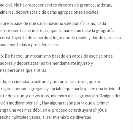
ad civil. No hay representantes directos de gremios, artistas,
mineros, deportistas o de otras agrupaciones sociales.
re la base de que cada individuo vale por sí mismo; cada
 representación indirecta, que toman como base la geografía.
 constituyente de acuerdo al lugar donde reside y donde ejerce su
 parlamentarias o presidenciales.
co. De hecho, un mecanismo basado en votos de asociaciones
scadores y deportistas- es tremendamente injusto y
unas personas que a otras.
do, un ciudadano solitario y un tanto taciturno, que no
ro, una persona gregaria y sociable que participa en una infinidad
ente de su junta de vecinos, miembro de la agrupación “Amigos del
ción medioambiental. ¿Hay alguna razón por la que el primer
, tenga una voz más débil en el proceso constituyente? ¿Qué
erecho múltiples veces, al ser miembro de diversas