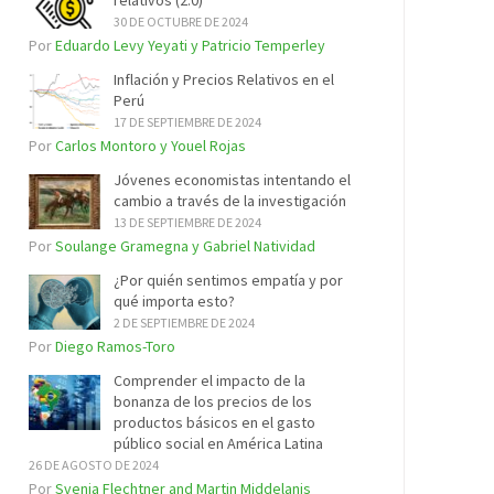
relativos (2.0)
30 DE OCTUBRE DE 2024
Por
Eduardo Levy Yeyati y Patricio Temperley
Inflación y Precios Relativos en el
Perú
17 DE SEPTIEMBRE DE 2024
Por
Carlos Montoro y Youel Rojas
Jóvenes economistas intentando el
cambio a través de la investigación
13 DE SEPTIEMBRE DE 2024
Por
Soulange Gramegna y Gabriel Natividad
¿Por quién sentimos empatía y por
qué importa esto?
2 DE SEPTIEMBRE DE 2024
Por
Diego Ramos-Toro
Comprender el impacto de la
bonanza de los precios de los
productos básicos en el gasto
público social en América Latina
26 DE AGOSTO DE 2024
Por
Svenja Flechtner and Martin Middelanis