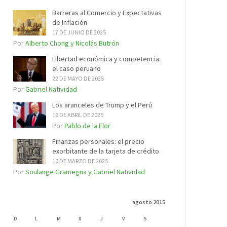
Barreras al Comercio y Expectativas
de Inflación
17 DE JUNIO DE 2025
Por
Alberto Chong y Nicolás Butrón
Libertad económica y competencia:
el caso peruano
22 DE MAYO DE 2025
Por
Gabriel Natividad
Los aranceles de Trump y el Perú
16 DE ABRIL DE 2025
Por
Pablo de la Flor
Finanzas personales: el precio
exorbitante de la tarjeta de crédito
10 DE MARZO DE 2025
Por
Soulange Gramegna y Gabriel Natividad
agosto 2015
D
L
M
X
J
V
S