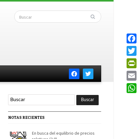
Faceb
Twitte
facebook
twitter
PrintF
Email
Whats
NOTAS RECIENTES
En busca del equilibrio de precios