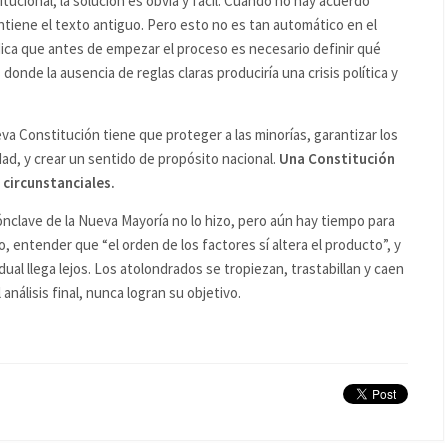
tucional, la solución es obvia y fácil. Cuando no hay acuerdo
ntiene el texto antiguo. Pero esto no es tan automático en el
ica que antes de empezar el proceso es necesario definir qué
nde la ausencia de reglas claras produciría una crisis política y
va Constitución tiene que proteger a las minorías, garantizar los
ad, y crear un sentido de propósito nacional.
Una Constitución
 circunstanciales.
cónclave de la Nueva Mayoría no lo hizo, pero aún hay tiempo para
o, entender que “el orden de los factores sí altera el producto”, y
al llega lejos. Los atolondrados se tropiezan, trastabillan y caen
análisis final, nunca logran su objetivo.