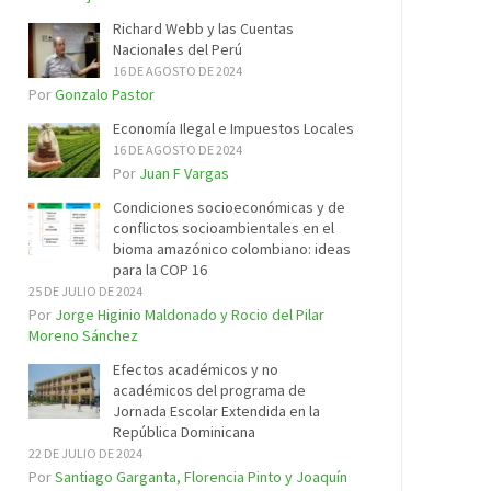
Richard Webb y las Cuentas
Nacionales del Perú
16 DE AGOSTO DE 2024
Por
Gonzalo Pastor
Economía Ilegal e Impuestos Locales
16 DE AGOSTO DE 2024
Por
Juan F Vargas
Condiciones socioeconómicas y de
conflictos socioambientales en el
bioma amazónico colombiano: ideas
para la COP 16
25 DE JULIO DE 2024
Por
Jorge Higinio Maldonado y Rocio del Pilar
Moreno Sánchez
Efectos académicos y no
académicos del programa de
Jornada Escolar Extendida en la
República Dominicana
22 DE JULIO DE 2024
Por
Santiago Garganta, Florencia Pinto y Joaquín