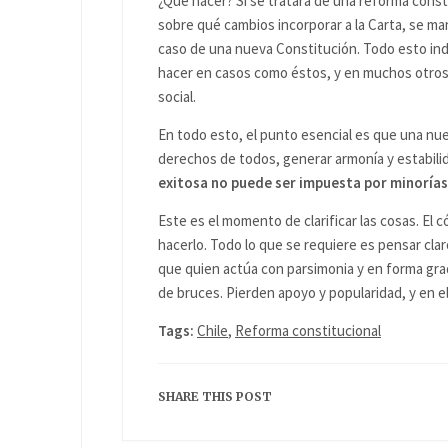
¿Qué hacer? Si se tratara de una reforma consti
sobre qué cambios incorporar a la Carta, se ma
caso de una nueva Constitución. Todo esto ind
hacer en casos como éstos, y en muchos otros do
social.
En todo esto, el punto esencial es que una nue
derechos de todos, generar armonía y estabilid
exitosa no puede ser impuesta por minorías
Este es el momento de clarificar las cosas. El 
hacerlo. Todo lo que se requiere es pensar clar
que quien actúa con parsimonia y en forma gradu
de bruces. Pierden apoyo y popularidad, y en el 
Tags:
Chile
,
Reforma constitucional
SHARE THIS POST