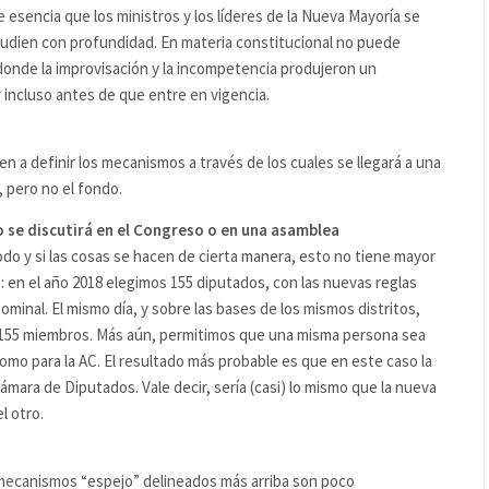
e esencia que los ministros y los líderes de la Nueva Mayoría se
udien con profundidad. En materia constitucional no puede
 donde la improvisación y la incompetencia produjeron un
incluso antes de que entre en vigencia.
en a definir los mecanismos a través de los cuales se llegará a una
, pero no el fondo.
o se discutirá en el Congreso o en una asamblea
do y si las cosas se hacen de cierta manera, esto no tiene mayor
: en el año 2018 elegimos 155 diputados, con las nuevas reglas
minal. El mismo día, y sobre las bases de los mismos distritos,
 155 miembros. Más aún, permitimos que una misma persona sea
mo para la AC. El resultado más probable es que en este caso la
mara de Diputados. Vale decir, sería (casi) lo mismo que la nueva
l otro.
mecanismos “espejo” delineados más arriba son poco